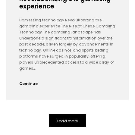
experience
Harnessing technology Revolutionizing the
gambling experience The Rise of Online Gambling
Technology The gambling landscape has
undergone a significant transformation over the
past decade, driven largely by advancements in
technology. Online casinos and sports betting
platforms have surged in popularity, offering
players unprecedented access to a wide array of
games...
Continue
Load more