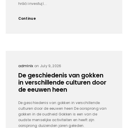
hráči investují...
Continue
admlnlx
on July 9, 2026
De geschiedenis van gokken
in verschillende culturen door
de eeuwen heen
De geschiedenis van gokken in verschillende
culturen door de eeuwen heen De oorsprong van
gokken in de oudheid Gokken is een van de
oudste menselijke activiteiten en heeft zijn
oorsprong duizenden jaren geleden.