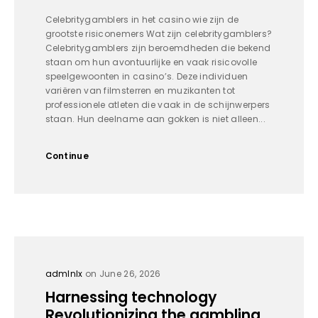
Celebritygamblers in het casino wie zijn de
grootste risiconemers Wat zijn celebritygamblers?
Celebritygamblers zijn beroemdheden die bekend
staan om hun avontuurlijke en vaak risicovolle
speelgewoonten in casino’s. Deze individuen
variëren van filmsterren en muzikanten tot
professionele atleten die vaak in de schijnwerpers
staan. Hun deelname aan gokken is niet alleen...
Continue
admlnlx
on June 26, 2026
Harnessing technology
Revolutionizing the gambling