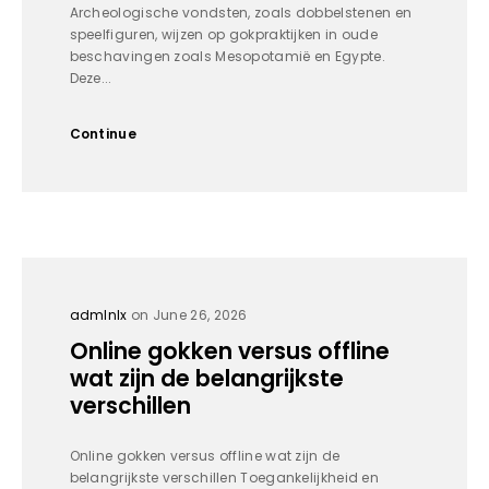
Archeologische vondsten, zoals dobbelstenen en
speelfiguren, wijzen op gokpraktijken in oude
beschavingen zoals Mesopotamië en Egypte.
Deze...
Continue
admlnlx
on June 26, 2026
Online gokken versus offline
wat zijn de belangrijkste
verschillen
Online gokken versus offline wat zijn de
belangrijkste verschillen Toegankelijkheid en