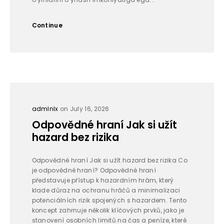
Continue
admlnlx
on July 16, 2026
Odpovědné hraní Jak si užít
hazard bez rizika
Odpovědné hraní Jak si užít hazard bez rizika Co
je odpovědné hraní? Odpovědné hraní
představuje přístup k hazardním hrám, který
klade důraz na ochranu hráčů a minimalizaci
potenciálních rizik spojených s hazardem. Tento
koncept zahrnuje několik klíčových prvků, jako je
stanovení osobních limitů na čas a peníze, které