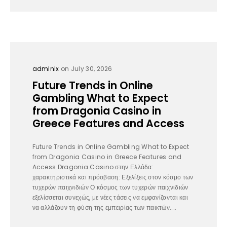
admlnlx
on July 30, 2026
Future Trends in Online
Gambling What to Expect
from Dragonia Casino in
Greece Features and Access
Future Trends in Online Gambling What to Expect
from Dragonia Casino in Greece Features and
Access Dragonia Casino στην Ελλάδα:
χαρακτηριστικά και πρόσβαση: Εξελίξεις στον κόσμο των
τυχερών παιχνιδιών Ο κόσμος των τυχερών παιχνιδιών
εξελίσσεται συνεχώς, με νέες τάσεις να εμφανίζονται και
να αλλάζουν τη φύση της εμπειρίας των παικτών....