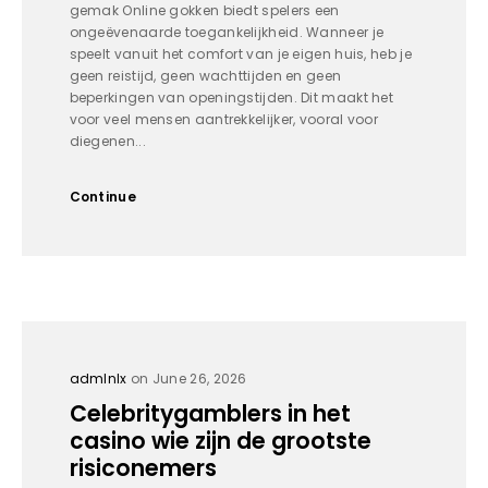
gemak Online gokken biedt spelers een
ongeëvenaarde toegankelijkheid. Wanneer je
speelt vanuit het comfort van je eigen huis, heb je
geen reistijd, geen wachttijden en geen
beperkingen van openingstijden. Dit maakt het
voor veel mensen aantrekkelijker, vooral voor
diegenen...
Continue
admlnlx
on June 26, 2026
Celebritygamblers in het
casino wie zijn de grootste
risiconemers