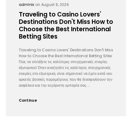
admlnlx
on August 6, 2026
Traveling to Casino Lovers'
Destinations Don't Miss How to
Choose the Best International
Betting Sites
Traveling to Casino Lovers' Destinations Don't Miss
How to Choose the Best International Betting Sites
Πώς να επιλέξετε τις καλύτερες στοιχηματικές εταιρίες
εξωτερικού Όταν αναζητάτε τις καλύτερες στοιχηματικές
εταιρίες στο εξωτερικό, είναι σημαντικό να έχετε κατά νου
αρκετές βασικές παραμέτρους που θα διασφαλίσουν την
ασφάλεια και την ευχάριστη εμπειρία σας....
Continue