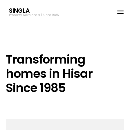
SINGLA
Property Developers | Since 1985
Transforming
homes in Hisar
Since 1985