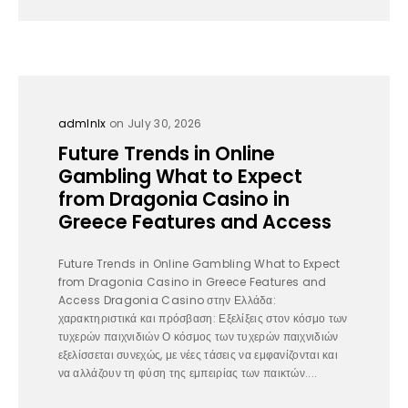
admlnlx
on July 30, 2026
Future Trends in Online
Gambling What to Expect
from Dragonia Casino in
Greece Features and Access
Future Trends in Online Gambling What to Expect
from Dragonia Casino in Greece Features and
Access Dragonia Casino στην Ελλάδα:
χαρακτηριστικά και πρόσβαση: Εξελίξεις στον κόσμο των
τυχερών παιχνιδιών Ο κόσμος των τυχερών παιχνιδιών
εξελίσσεται συνεχώς, με νέες τάσεις να εμφανίζονται και
να αλλάζουν τη φύση της εμπειρίας των παικτών....