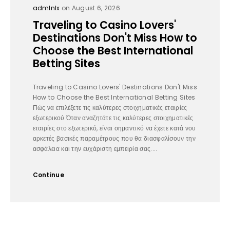
admlnlx
on August 6, 2026
Traveling to Casino Lovers'
Destinations Don't Miss How to
Choose the Best International
Betting Sites
Traveling to Casino Lovers' Destinations Don't Miss
How to Choose the Best International Betting Sites
Πώς να επιλέξετε τις καλύτερες στοιχηματικές εταιρίες
εξωτερικού Όταν αναζητάτε τις καλύτερες στοιχηματικές
εταιρίες στο εξωτερικό, είναι σημαντικό να έχετε κατά νου
αρκετές βασικές παραμέτρους που θα διασφαλίσουν την
ασφάλεια και την ευχάριστη εμπειρία σας....
Continue