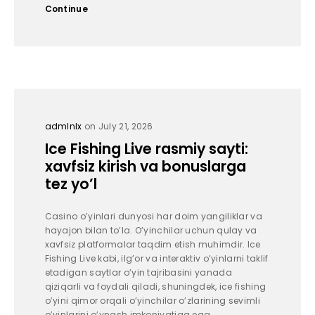
Continue
admlnlx
on July 21, 2026
Ice Fishing Live rasmiy sayti:
xavfsiz kirish va bonuslarga
tez yo’l
Casino o’yinlari dunyosi har doim yangiliklar va
hayajon bilan to’la. O’yinchilar uchun qulay va
xavfsiz platformalar taqdim etish muhimdir. Ice
Fishing Live kabi, ilg’or va interaktiv o’yinlarni taklif
etadigan saytlar o’yin tajribasini yanada
qiziqarli va foydali qiladi, shuningdek, ice fishing
o’yini qimor orqali o’yinchilar o’zlarining sevimli
o’yinlarini o’ynash imkoniyatiga ega...