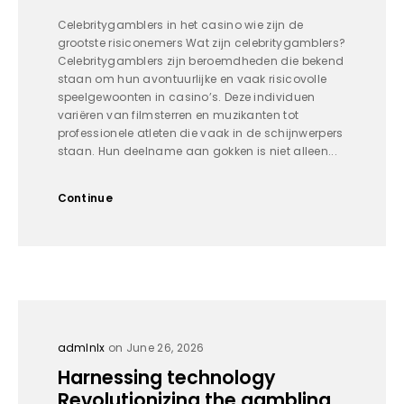
Celebritygamblers in het casino wie zijn de
grootste risiconemers Wat zijn celebritygamblers?
Celebritygamblers zijn beroemdheden die bekend
staan om hun avontuurlijke en vaak risicovolle
speelgewoonten in casino’s. Deze individuen
variëren van filmsterren en muzikanten tot
professionele atleten die vaak in de schijnwerpers
staan. Hun deelname aan gokken is niet alleen...
Continue
admlnlx
on June 26, 2026
Harnessing technology
Revolutionizing the gambling