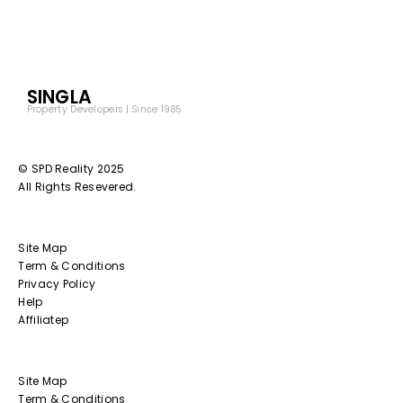
SINGLA
Property Developers | Since 1985
© SPD Reality 2025
All Rights Resevered.
Site Map
Term & Conditions
Privacy Policy
Help
Affiliatep
Site Map
Term & Conditions