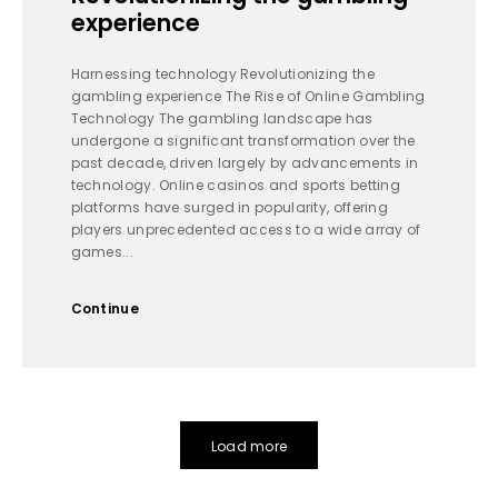
experience
Harnessing technology Revolutionizing the
gambling experience The Rise of Online Gambling
Technology The gambling landscape has
undergone a significant transformation over the
past decade, driven largely by advancements in
technology. Online casinos and sports betting
platforms have surged in popularity, offering
players unprecedented access to a wide array of
games...
Continue
Load more