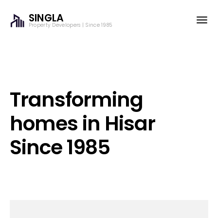
SINGLA
Property Developers | Since 1985
Transforming
homes in Hisar
Since 1985