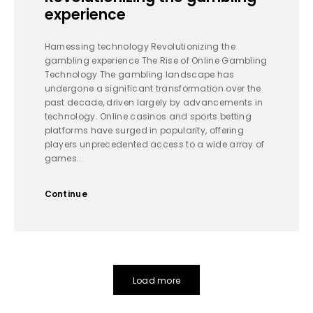
experience
Harnessing technology Revolutionizing the
gambling experience The Rise of Online Gambling
Technology The gambling landscape has
undergone a significant transformation over the
past decade, driven largely by advancements in
technology. Online casinos and sports betting
platforms have surged in popularity, offering
players unprecedented access to a wide array of
games...
Continue
Load more