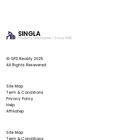
SINGLA
Property Developers | Since 1985
© SPD Reality 2025
All Rights Resevered.
Site Map
Term & Conditions
Privacy Policy
Help
Affiliatep
Site Map
Term & Conditions