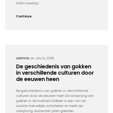
hráči investují...
Continue
admlnlx
on July 9, 2026
De geschiedenis van gokken
in verschillende culturen door
de eeuwen heen
De geschiedenis van gokken in verschillende
culturen door de eeuwen heen De oorsprong van
gokken in de oudheid Gokken is een van de
oudste menselijke activiteiten en heeft zijn
oorsprong duizenden jaren geleden.