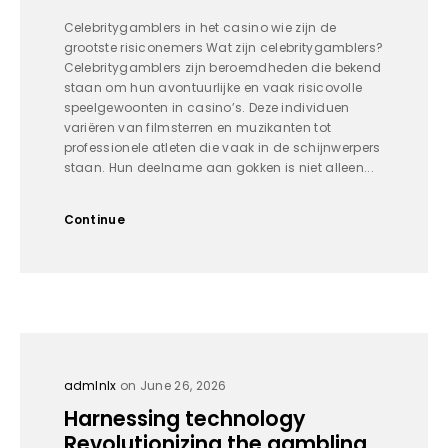
Celebritygamblers in het casino wie zijn de
grootste risiconemers Wat zijn celebritygamblers?
Celebritygamblers zijn beroemdheden die bekend
staan om hun avontuurlijke en vaak risicovolle
speelgewoonten in casino’s. Deze individuen
variëren van filmsterren en muzikanten tot
professionele atleten die vaak in de schijnwerpers
staan. Hun deelname aan gokken is niet alleen...
Continue
admlnlx
on June 26, 2026
Harnessing technology
Revolutionizing the gambling