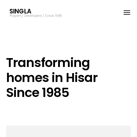
SINGLA
Property Developers | Since 1985
Transforming
homes in Hisar
Since 1985