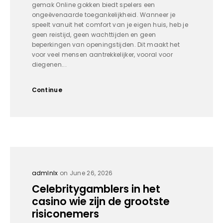
gemak Online gokken biedt spelers een
ongeëvenaarde toegankelijkheid. Wanneer je
speelt vanuit het comfort van je eigen huis, heb je
geen reistijd, geen wachttijden en geen
beperkingen van openingstijden. Dit maakt het
voor veel mensen aantrekkelijker, vooral voor
diegenen...
Continue
admlnlx
on June 26, 2026
Celebritygamblers in het
casino wie zijn de grootste
risiconemers