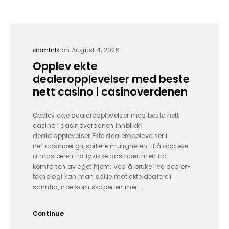
admlnlx
on August 4, 2026
Opplev ekte
dealeropplevelser med beste
nett casino i casinoverdenen
Opplev ekte dealeropplevelser med beste nett
casino i casinoverdenen Innblikk i
dealeropplevelser Ekte dealeropplevelser i
nettcasinoer gir spillere muligheten til å oppleve
atmosfæren fra fysiske casinoer, men fra
komforten av eget hjem. Ved å bruke live dealer-
teknologi kan man spille mot ekte dealere i
sanntid, noe som skaper en mer...
Continue