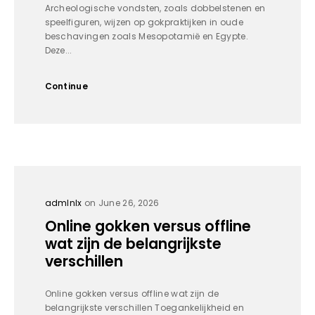
Archeologische vondsten, zoals dobbelstenen en
speelfiguren, wijzen op gokpraktijken in oude
beschavingen zoals Mesopotamië en Egypte.
Deze...
Continue
admlnlx
on June 26, 2026
Online gokken versus offline
wat zijn de belangrijkste
verschillen
Online gokken versus offline wat zijn de
belangrijkste verschillen Toegankelijkheid en