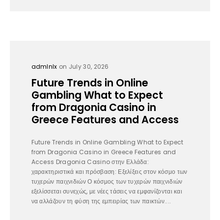
admlnlx
on July 30, 2026
Future Trends in Online
Gambling What to Expect
from Dragonia Casino in
Greece Features and Access
Future Trends in Online Gambling What to Expect
from Dragonia Casino in Greece Features and
Access Dragonia Casino στην Ελλάδα:
χαρακτηριστικά και πρόσβαση: Εξελίξεις στον κόσμο των
τυχερών παιχνιδιών Ο κόσμος των τυχερών παιχνιδιών
εξελίσσεται συνεχώς, με νέες τάσεις να εμφανίζονται και
να αλλάζουν τη φύση της εμπειρίας των παικτών....