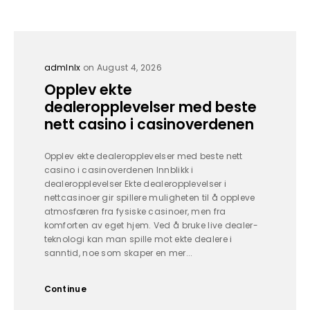
admlnlx
on August 4, 2026
Opplev ekte
dealeropplevelser med beste
nett casino i casinoverdenen
Opplev ekte dealeropplevelser med beste nett
casino i casinoverdenen Innblikk i
dealeropplevelser Ekte dealeropplevelser i
nettcasinoer gir spillere muligheten til å oppleve
atmosfæren fra fysiske casinoer, men fra
komforten av eget hjem. Ved å bruke live dealer-
teknologi kan man spille mot ekte dealere i
sanntid, noe som skaper en mer...
Continue