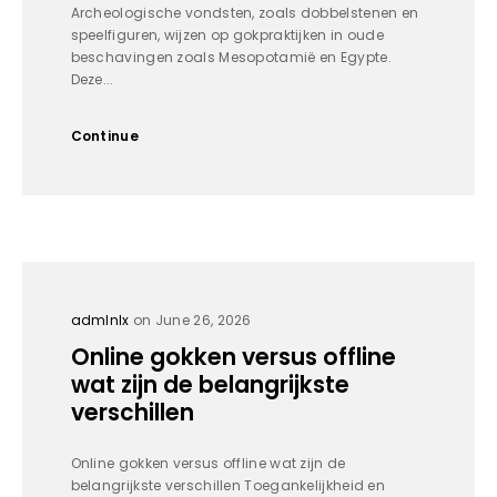
Archeologische vondsten, zoals dobbelstenen en
speelfiguren, wijzen op gokpraktijken in oude
beschavingen zoals Mesopotamië en Egypte.
Deze...
Continue
admlnlx
on June 26, 2026
Online gokken versus offline
wat zijn de belangrijkste
verschillen
Online gokken versus offline wat zijn de
belangrijkste verschillen Toegankelijkheid en