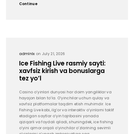
Continue
admlnlx
on July 21, 2026
Ice Fishing Live rasmiy sayti:
xavfsiz kirish va bonuslarga
tez yo’l
Casino o’yinlari dunyosi har doim yangiliklar va
hayajon bilan to’la. O’yinchilar uchun qulay va
xavfsiz platformalar taqdim etish muhimdir. Ice
Fishing Live kabi, ilg’or va interaktiv o’yinlarni taklif
etadigan saytlar o’yin tajribasini yanada
qiziqarli va foydali qiladi, shuningdek, ice fishing
o’yini qimor orqali o’yinchilar o’zlarining sevimli
o’yinlarini o’ynash imkoniyatiga ega...