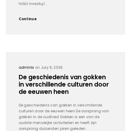
hráči investují...
Continue
admlnlx
on July 9, 2026
De geschiedenis van gokken
in verschillende culturen door
de eeuwen heen
De geschiedenis van gokken in verschillende
culturen door de eeuwen heen De oorsprong van
gokken in de oudheid Gokken is een van de
oudste menselijke activiteiten en heeft zijn
oorsprong duizenden jaren geleden.