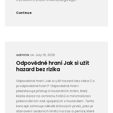
Continue
admlnlx
on July 16, 2026
Odpovědné hraní Jak si užít
hazard bez rizika
Odpovědné hraní Jak si užít hazard bez rizika Co
je odpovědné hraní? Odpovědné hraní
představuje přístup k hazardním hrám, který
klade důraz na ochranu hráčů a minimalizaci
potenciálních rizik spojených s hazardem. Tento
koncept zahrnuje několik klíčových prvků, jako je
stanovení osobních limitů na čas a peníze, které