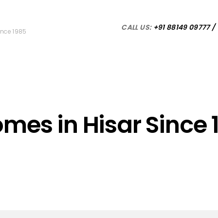
CALL US:
+91 88149 09777 /
ince 1985
mes in Hisar Since 