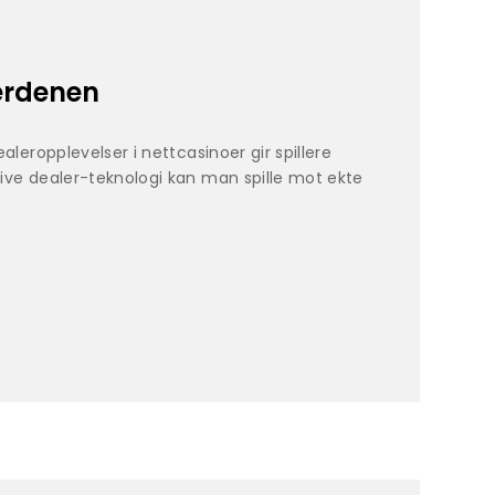
verdenen
leropplevelser i nettcasinoer gir spillere
ive dealer-teknologi kan man spille mot ekte