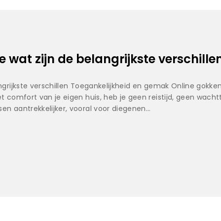
e wat zijn de belangrijkste verschille
angrijkste verschillen Toegankelijkheid en gemak Online gokk
et comfort van je eigen huis, heb je geen reistijd, geen wach
n aantrekkelijker, vooral voor diegenen...