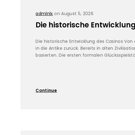
admlnlx
on August 5, 2026
Die historische Entwicklu
Die historische Entwicklung des Casinos Von
in die Antike zurück. Bereits in alten Zivili
basierten. Die ersten formalen Glücksspielstät
Continue