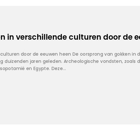
n in verschillende culturen door de
e culturen door de eeuwen heen De oorsprong van gokken in 
ong duizenden jaren geleden. Archeologische vondsten, zoals 
sopotamië en Egypte. Deze...