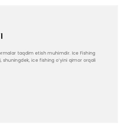
l
tformalar taqdim etish muhimdir. Ice Fishing
di, shuningdek, ice fishing o’yini qimor orqali