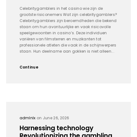
Celebritygamblers in het casino wie zijn de
grootste risiconemers Wat zijn celebritygamblers?
Celebritygamblers zijn beroemdheden die bekend
staan om hun avontuurlijke en vaak risicovolle
speelgewoonten in casino’s. Deze individuen
variëren van filmsterren en muzikanten tot
professionele atleten die vaak in de schijnwerpers
staan. Hun deelname aan gokken is niet alleen...
Continue
admlnlx
on June 26, 2026
Harnessing technology
Revolutionizing the gambling