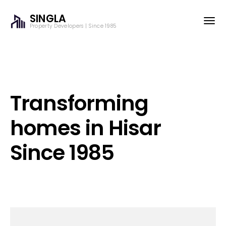
SINGLA
Property Developers | Since 1985
Transforming
homes in Hisar
Since 1985