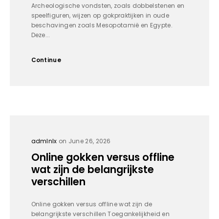
Archeologische vondsten, zoals dobbelstenen en
speelfiguren, wijzen op gokpraktijken in oude
beschavingen zoals Mesopotamië en Egypte.
Deze...
Continue
admlnlx
on June 26, 2026
Online gokken versus offline
wat zijn de belangrijkste
verschillen
Online gokken versus offline wat zijn de
belangrijkste verschillen Toegankelijkheid en