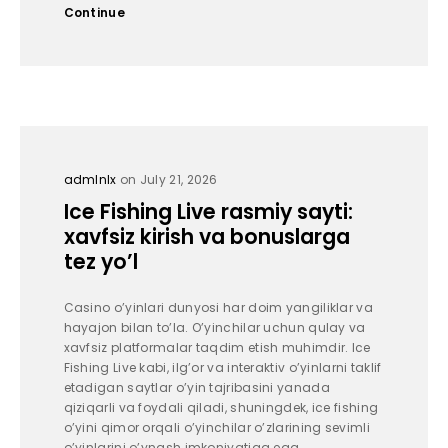
Continue
admlnlx
on July 21, 2026
Ice Fishing Live rasmiy sayti:
xavfsiz kirish va bonuslarga
tez yo’l
Casino o’yinlari dunyosi har doim yangiliklar va
hayajon bilan to’la. O’yinchilar uchun qulay va
xavfsiz platformalar taqdim etish muhimdir. Ice
Fishing Live kabi, ilg’or va interaktiv o’yinlarni taklif
etadigan saytlar o’yin tajribasini yanada
qiziqarli va foydali qiladi, shuningdek, ice fishing
o’yini qimor orqali o’yinchilar o’zlarining sevimli
o’yinlarini o’ynash imkoniyatiga ega...