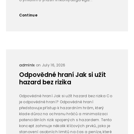
Continue
admlnlx
on July 16, 2026
Odpovědné hraní Jak si užít
hazard bez rizika
Odpovědné hraní Jak si užít hazard bez rizika Co
je odpovědné hraní? Odpovědné hraní
představuje přístup k hazardním hrám, který
klade důraz na ochranu hráčů a minimalizaci
potenciálních rizik spojených s hazardem. Tento
koncept zahrnuje několik klíčových prvků, jako je
stanovení osobních limitů na čas a peníze, které