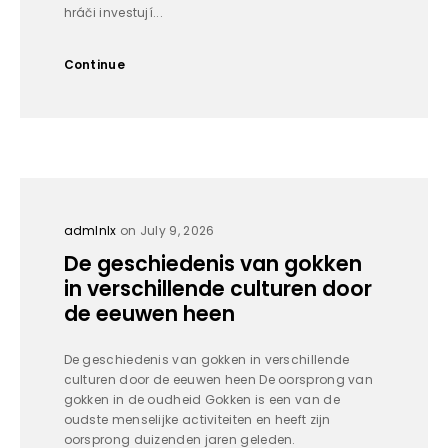
hráči investují...
Continue
admlnlx
on July 9, 2026
De geschiedenis van gokken
in verschillende culturen door
de eeuwen heen
De geschiedenis van gokken in verschillende
culturen door de eeuwen heen De oorsprong van
gokken in de oudheid Gokken is een van de
oudste menselijke activiteiten en heeft zijn
oorsprong duizenden jaren geleden.