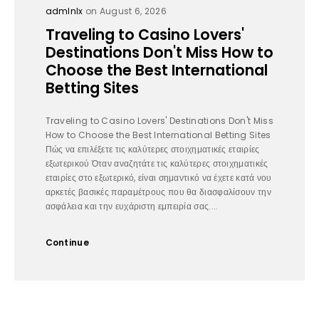
admlnlx
on August 6, 2026
Traveling to Casino Lovers'
Destinations Don't Miss How to
Choose the Best International
Betting Sites
Traveling to Casino Lovers' Destinations Don't Miss
How to Choose the Best International Betting Sites
Πώς να επιλέξετε τις καλύτερες στοιχηματικές εταιρίες
εξωτερικού Όταν αναζητάτε τις καλύτερες στοιχηματικές
εταιρίες στο εξωτερικό, είναι σημαντικό να έχετε κατά νου
αρκετές βασικές παραμέτρους που θα διασφαλίσουν την
ασφάλεια και την ευχάριστη εμπειρία σας....
Continue