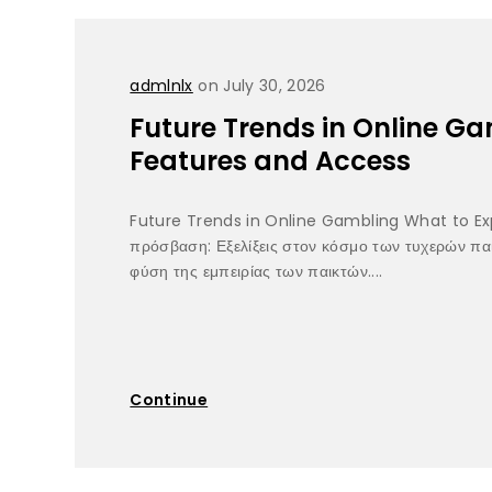
admlnlx
on July 30, 2026
Future Trends in Online G
Features and Access
Future Trends in Online Gambling What to Ex
πρόσβαση: Εξελίξεις στον κόσμο των τυχερών παιχ
φύση της εμπειρίας των παικτών....
Continue