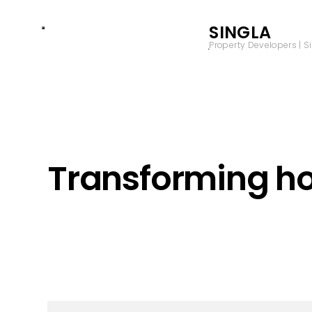
SINGLA
Property Developers | S
Transforming ho