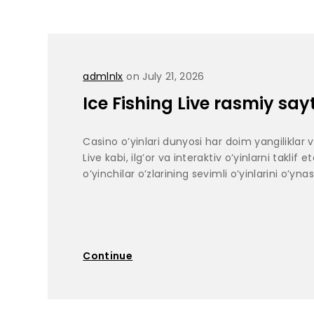
admlnlx
on July 21, 2026
Ice Fishing Live rasmiy sayt
Casino o’yinlari dunyosi har doim yangiliklar 
Live kabi, ilg’or va interaktiv o’yinlarni taklif
o’yinchilar o’zlarining sevimli o’yinlarini o’yn
Continue