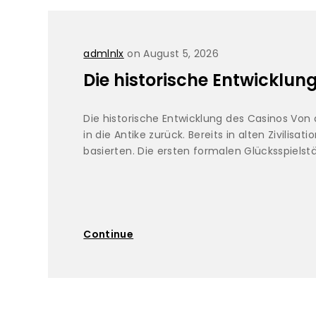
admlnlx
on August 5, 2026
Die historische Entwicklu
Die historische Entwicklung des Casinos Von
in die Antike zurück. Bereits in alten Zivili
basierten. Die ersten formalen Glücksspielstät
Continue