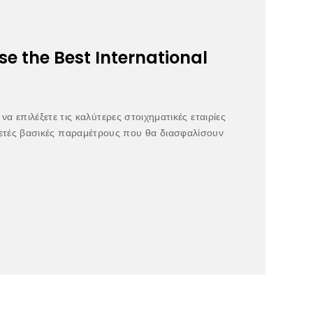
se the Best International
επιλέξετε τις καλύτερες στοιχηματικές εταιρίες
αρκετές βασικές παραμέτρους που θα διασφαλίσουν