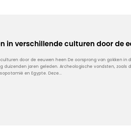
n in verschillende culturen door de
e culturen door de eeuwen heen De oorsprong van gokken in 
ong duizenden jaren geleden. Archeologische vondsten, zoals 
sopotamië en Egypte. Deze...