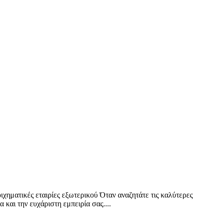
τοιχηματικές εταιρίες εξωτερικού Όταν αναζητάτε τις καλύτερες
 και την ευχάριστη εμπειρία σας....