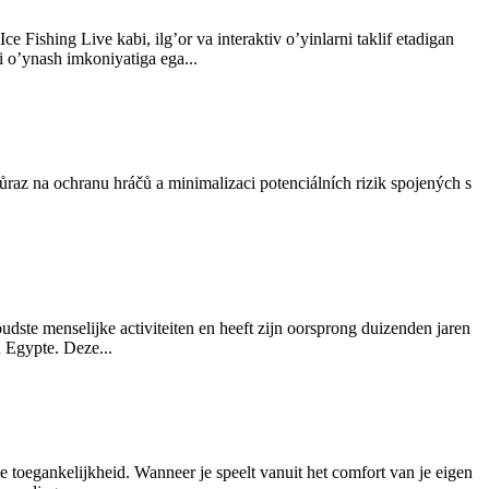
e Fishing Live kabi, ilg’or va interaktiv o’yinlarni taklif etadigan
ni o’ynash imkoniyatiga ega...
raz na ochranu hráčů a minimalizaci potenciálních rizik spojených s
ste menselijke activiteiten en heeft zijn oorsprong duizenden jaren
 Egypte. Deze...
 toegankelijkheid. Wanneer je speelt vanuit het comfort van je eigen