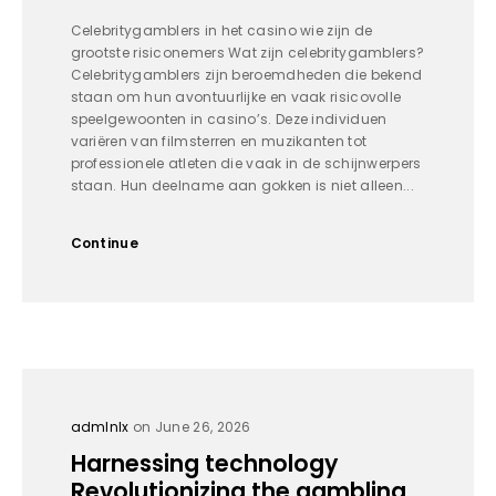
Celebritygamblers in het casino wie zijn de
grootste risiconemers Wat zijn celebritygamblers?
Celebritygamblers zijn beroemdheden die bekend
staan om hun avontuurlijke en vaak risicovolle
speelgewoonten in casino’s. Deze individuen
variëren van filmsterren en muzikanten tot
professionele atleten die vaak in de schijnwerpers
staan. Hun deelname aan gokken is niet alleen...
Continue
admlnlx
on June 26, 2026
Harnessing technology
Revolutionizing the gambling