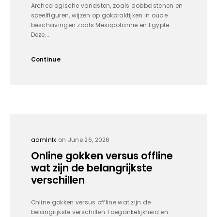
Archeologische vondsten, zoals dobbelstenen en
speelfiguren, wijzen op gokpraktijken in oude
beschavingen zoals Mesopotamië en Egypte.
Deze...
Continue
admlnlx
on June 26, 2026
Online gokken versus offline
wat zijn de belangrijkste
verschillen
Online gokken versus offline wat zijn de
belangrijkste verschillen Toegankelijkheid en