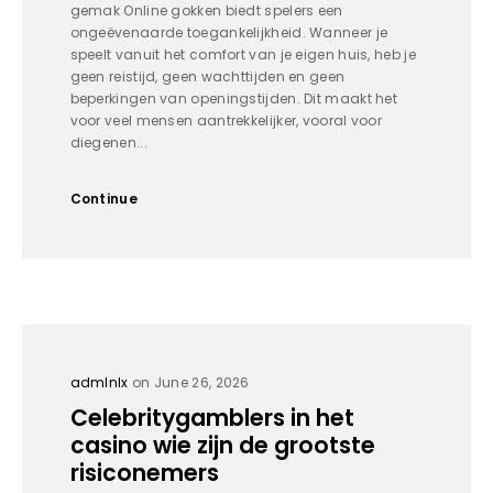
gemak Online gokken biedt spelers een
ongeëvenaarde toegankelijkheid. Wanneer je
speelt vanuit het comfort van je eigen huis, heb je
geen reistijd, geen wachttijden en geen
beperkingen van openingstijden. Dit maakt het
voor veel mensen aantrekkelijker, vooral voor
diegenen...
Continue
admlnlx
on June 26, 2026
Celebritygamblers in het
casino wie zijn de grootste
risiconemers