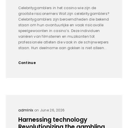
Celebritygamblers in het casino wie zijn de
grootste risiconemers Wat zijn celebritygamblers?
Celebritygamblers zijn beroemdheden die bekend
staan om hun avontuurlijke en vaak risicovolle
speelgewoonten in casino’s. Deze individuen
variëren van filmsterren en muzikanten tot
professionele atleten die vaak in de schijnwerpers
staan. Hun deelname aan gokken is niet alleen...
Continue
admlnlx
on June 26, 2026
Harnessing technology
Revolutionizing the gambling