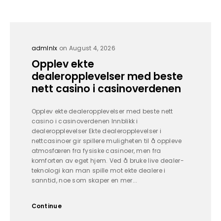
admlnlx
on August 4, 2026
Opplev ekte
dealeropplevelser med beste
nett casino i casinoverdenen
Opplev ekte dealeropplevelser med beste nett
casino i casinoverdenen Innblikk i
dealeropplevelser Ekte dealeropplevelser i
nettcasinoer gir spillere muligheten til å oppleve
atmosfæren fra fysiske casinoer, men fra
komforten av eget hjem. Ved å bruke live dealer-
teknologi kan man spille mot ekte dealere i
sanntid, noe som skaper en mer...
Continue