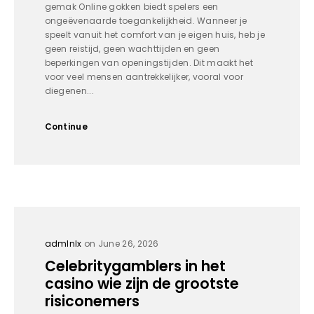
gemak Online gokken biedt spelers een
ongeëvenaarde toegankelijkheid. Wanneer je
speelt vanuit het comfort van je eigen huis, heb je
geen reistijd, geen wachttijden en geen
beperkingen van openingstijden. Dit maakt het
voor veel mensen aantrekkelijker, vooral voor
diegenen...
Continue
admlnlx
on June 26, 2026
Celebritygamblers in het
casino wie zijn de grootste
risiconemers