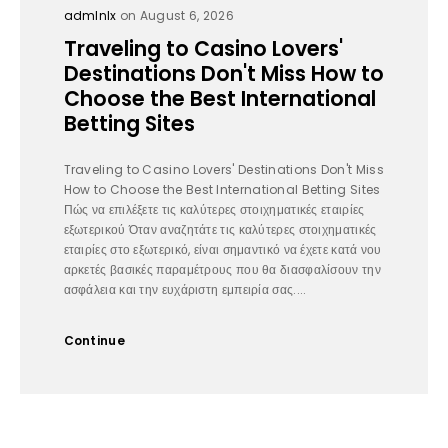
admlnlx
on August 6, 2026
Traveling to Casino Lovers'
Destinations Don't Miss How to
Choose the Best International
Betting Sites
Traveling to Casino Lovers' Destinations Don't Miss
How to Choose the Best International Betting Sites
Πώς να επιλέξετε τις καλύτερες στοιχηματικές εταιρίες
εξωτερικού Όταν αναζητάτε τις καλύτερες στοιχηματικές
εταιρίες στο εξωτερικό, είναι σημαντικό να έχετε κατά νου
αρκετές βασικές παραμέτρους που θα διασφαλίσουν την
ασφάλεια και την ευχάριστη εμπειρία σας....
Continue