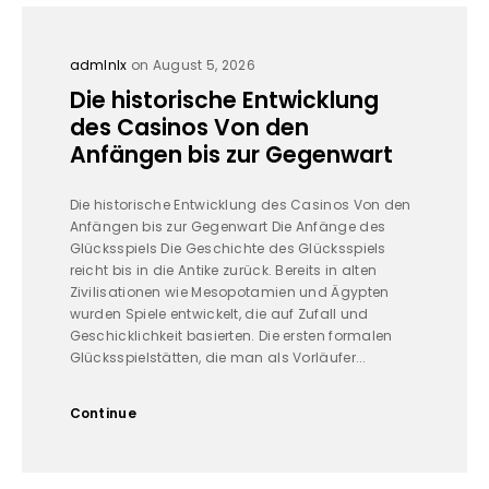
admlnlx
on August 5, 2026
Die historische Entwicklung
des Casinos Von den
Anfängen bis zur Gegenwart
Die historische Entwicklung des Casinos Von den
Anfängen bis zur Gegenwart Die Anfänge des
Glücksspiels Die Geschichte des Glücksspiels
reicht bis in die Antike zurück. Bereits in alten
Zivilisationen wie Mesopotamien und Ägypten
wurden Spiele entwickelt, die auf Zufall und
Geschicklichkeit basierten. Die ersten formalen
Glücksspielstätten, die man als Vorläufer...
Continue