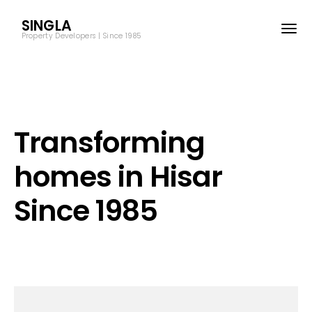
SINGLA
Property Developers | Since 1985
Transforming
homes in Hisar
Since 1985