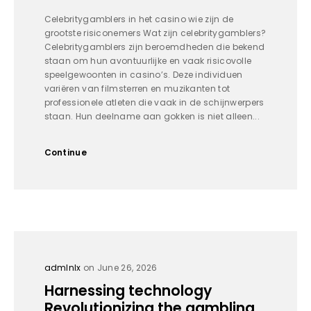
Celebritygamblers in het casino wie zijn de
grootste risiconemers Wat zijn celebritygamblers?
Celebritygamblers zijn beroemdheden die bekend
staan om hun avontuurlijke en vaak risicovolle
speelgewoonten in casino’s. Deze individuen
variëren van filmsterren en muzikanten tot
professionele atleten die vaak in de schijnwerpers
staan. Hun deelname aan gokken is niet alleen...
Continue
admlnlx
on June 26, 2026
Harnessing technology
Revolutionizing the gambling