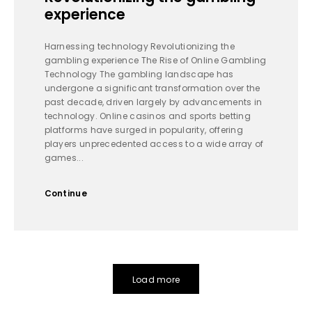
experience
Harnessing technology Revolutionizing the
gambling experience The Rise of Online Gambling
Technology The gambling landscape has
undergone a significant transformation over the
past decade, driven largely by advancements in
technology. Online casinos and sports betting
platforms have surged in popularity, offering
players unprecedented access to a wide array of
games...
Continue
Load more