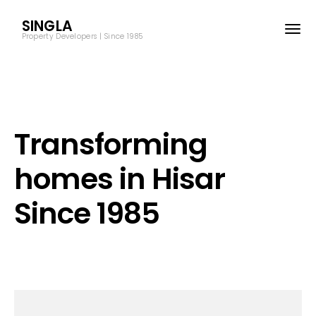
SINGLA
Property Developers | Since 1985
Transforming
homes in Hisar
Since 1985