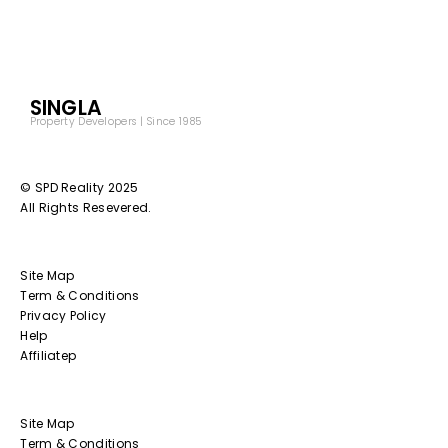
SINGLA
Property Developers | Since 1985
© SPD Reality 2025
All Rights Resevered.
Site Map
Term & Conditions
Privacy Policy
Help
Affiliatep
Site Map
Term & Conditions