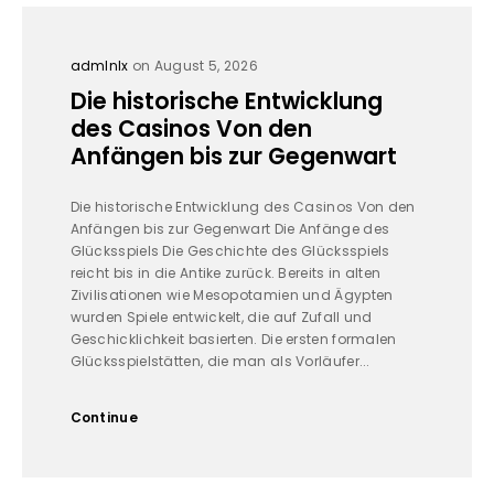
admlnlx
on August 5, 2026
Die historische Entwicklung
des Casinos Von den
Anfängen bis zur Gegenwart
Die historische Entwicklung des Casinos Von den
Anfängen bis zur Gegenwart Die Anfänge des
Glücksspiels Die Geschichte des Glücksspiels
reicht bis in die Antike zurück. Bereits in alten
Zivilisationen wie Mesopotamien und Ägypten
wurden Spiele entwickelt, die auf Zufall und
Geschicklichkeit basierten. Die ersten formalen
Glücksspielstätten, die man als Vorläufer...
Continue