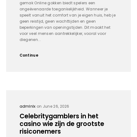
gemak Online gokken biedt spelers een
ongeëvenaarde toegankelijkheid. Wanneer je
speelt vanuit het comfort van je eigen huis, heb je
geen reistijd, geen wachttijden en geen
beperkingen van openingstijden. Dit maakt het
voor veel mensen aantrekkelijker, vooral voor
diegenen...
Continue
admlnlx
on June 26, 2026
Celebritygamblers in het
casino wie zijn de grootste
risiconemers