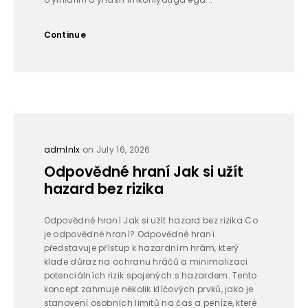
Continue
admlnlx
on July 16, 2026
Odpovědné hraní Jak si užít
hazard bez rizika
Odpovědné hraní Jak si užít hazard bez rizika Co
je odpovědné hraní? Odpovědné hraní
představuje přístup k hazardním hrám, který
klade důraz na ochranu hráčů a minimalizaci
potenciálních rizik spojených s hazardem. Tento
koncept zahrnuje několik klíčových prvků, jako je
stanovení osobních limitů na čas a peníze, které