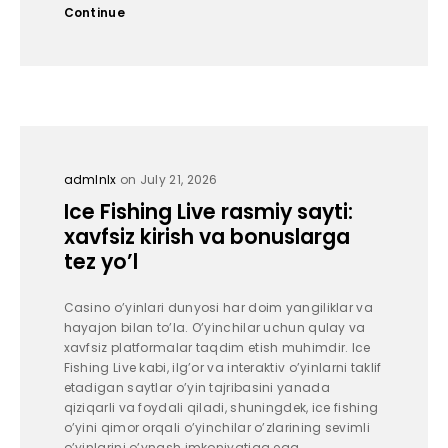
Continue
admlnlx
on July 21, 2026
Ice Fishing Live rasmiy sayti:
xavfsiz kirish va bonuslarga
tez yo’l
Casino o’yinlari dunyosi har doim yangiliklar va
hayajon bilan to’la. O’yinchilar uchun qulay va
xavfsiz platformalar taqdim etish muhimdir. Ice
Fishing Live kabi, ilg’or va interaktiv o’yinlarni taklif
etadigan saytlar o’yin tajribasini yanada
qiziqarli va foydali qiladi, shuningdek, ice fishing
o’yini qimor orqali o’yinchilar o’zlarining sevimli
o’yinlarini o’ynash imkoniyatiga ega...