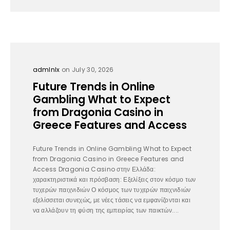
admlnlx
on July 30, 2026
Future Trends in Online
Gambling What to Expect
from Dragonia Casino in
Greece Features and Access
Future Trends in Online Gambling What to Expect
from Dragonia Casino in Greece Features and
Access Dragonia Casino στην Ελλάδα:
χαρακτηριστικά και πρόσβαση: Εξελίξεις στον κόσμο των
τυχερών παιχνιδιών Ο κόσμος των τυχερών παιχνιδιών
εξελίσσεται συνεχώς, με νέες τάσεις να εμφανίζονται και
να αλλάζουν τη φύση της εμπειρίας των παικτών....