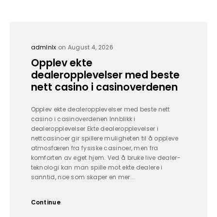
admlnlx
on August 4, 2026
Opplev ekte
dealeropplevelser med beste
nett casino i casinoverdenen
Opplev ekte dealeropplevelser med beste nett
casino i casinoverdenen Innblikk i
dealeropplevelser Ekte dealeropplevelser i
nettcasinoer gir spillere muligheten til å oppleve
atmosfæren fra fysiske casinoer, men fra
komforten av eget hjem. Ved å bruke live dealer-
teknologi kan man spille mot ekte dealere i
sanntid, noe som skaper en mer...
Continue