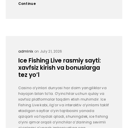
Continue
admlnlx
on July 21, 2026
Ice Fishing Live rasmiy sayti:
xavfsiz kirish va bonuslarga
tez yo’l
Casino o’yinlari dunyosi har doim yangiliklar va
hayajon bilan to’la. O’yinchilar uchun qulay va
xavfsiz platformalar taqdim etish muhimdir. Ice
Fishing Live kabi, ilg’or va interaktiv o’yinlarni taklif
etadigan saytlar o’yin tajribasini yanada
qiziqarli va foydali qiladi, shuningdek, ice fishing
o’yini qimor orqali o’yinchilar o’zlarining sevimli
o’yinlarini o’ynash imkoniyatiga ega...