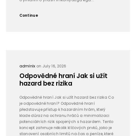
Continue
admlnlx
on July 16, 2026
Odpovědné hraní Jak si užít
hazard bez rizika
Odpovědné hraní Jak si užít hazard bez rizika Co
je odpovědné hraní? Odpovědné hraní
představuje přístup k hazardním hrám, který
klade důraz na ochranu hráčů a minimalizaci
potenciálních rizik spojených s hazardem. Tento
koncept zahrnuje několik klíčových prvků, jako je
stanovení osobních limitů na čas a peníze, které