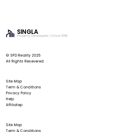
SINGLA
Property Developers | Since 1985
© SPD Reality 2025
All Rights Resevered.
Site Map
Term & Conditions
Privacy Policy
Help
Affiliatep
Site Map
Term & Conditions