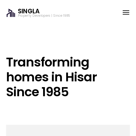
SINGLA
Property Developers | Since 1985
Transforming
homes in Hisar
Since 1985