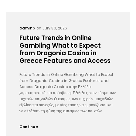
admlnlx
on July 30, 2026
Future Trends in Online
Gambling What to Expect
from Dragonia Casino in
Greece Features and Access
Future Trends in Online Gambling What to Expect
from Dragonia Casino in Greece Features and
Access Dragonia Casino στην Ελλάδα:
χαρακτηριστικά και πρόσβαση: Εξελίξεις στον κόσμο των
τυχερών παιχνιδιών Ο κόσμος των τυχερών παιχνιδιών
εξελίσσεται συνεχώς, με νέες τάσεις να εμφανίζονται και
να αλλάζουν τη φύση της εμπειρίας των παικτών....
Continue