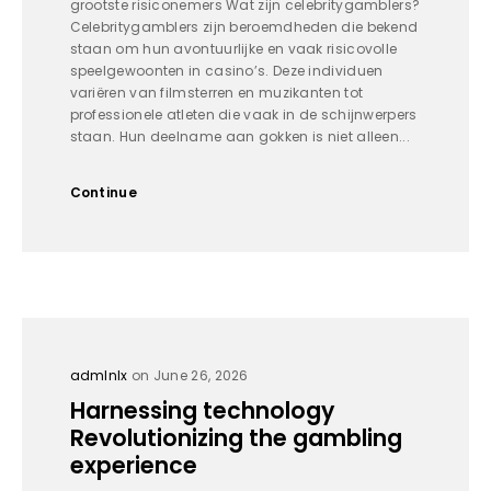
grootste risiconemers Wat zijn celebritygamblers?
Celebritygamblers zijn beroemdheden die bekend
staan om hun avontuurlijke en vaak risicovolle
speelgewoonten in casino’s. Deze individuen
variëren van filmsterren en muzikanten tot
professionele atleten die vaak in de schijnwerpers
staan. Hun deelname aan gokken is niet alleen...
Continue
admlnlx
on June 26, 2026
Harnessing technology
Revolutionizing the gambling
experience