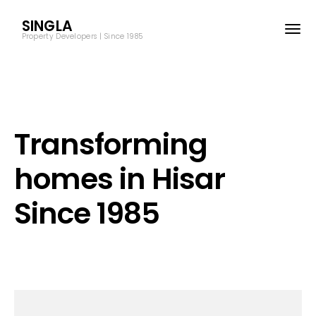
SINGLA
Property Developers | Since 1985
Transforming
homes in Hisar
Since 1985