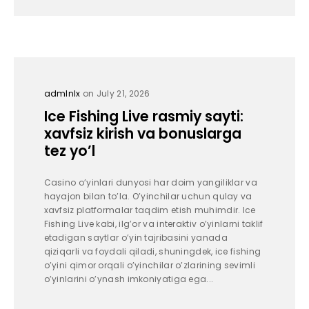
admlnlx
on July 21, 2026
Ice Fishing Live rasmiy sayti:
xavfsiz kirish va bonuslarga
tez yo’l
Casino o’yinlari dunyosi har doim yangiliklar va
hayajon bilan to’la. O’yinchilar uchun qulay va
xavfsiz platformalar taqdim etish muhimdir. Ice
Fishing Live kabi, ilg’or va interaktiv o’yinlarni taklif
etadigan saytlar o’yin tajribasini yanada
qiziqarli va foydali qiladi, shuningdek, ice fishing
o’yini qimor orqali o’yinchilar o’zlarining sevimli
o’yinlarini o’ynash imkoniyatiga ega...