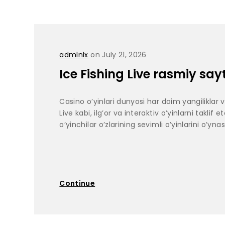
admlnlx
on July 21, 2026
Ice Fishing Live rasmiy sayt
Casino o’yinlari dunyosi har doim yangiliklar 
Live kabi, ilg’or va interaktiv o’yinlarni taklif
o’yinchilar o’zlarining sevimli o’yinlarini o’yn
Continue