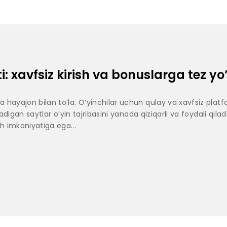
i: xavfsiz kirish va bonuslarga tez yo’
va hayajon bilan to’la. O’yinchilar uchun qulay va xavfsiz pla
 etadigan saytlar o’yin tajribasini yanada qiziqarli va foydali qila
ash imkoniyatiga ega...