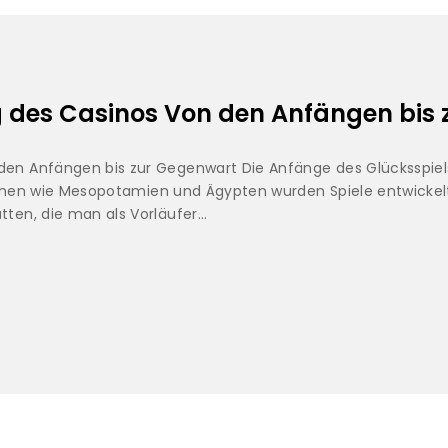
ng des Casinos Von den Anfängen bis
 den Anfängen bis zur Gegenwart Die Anfänge des Glücksspiels
sationen wie Mesopotamien und Ägypten wurden Spiele entwickelt
ten, die man als Vorläufer...