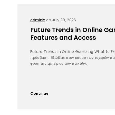
admlnlx
on July 30, 2026
Future Trends in Online G
Features and Access
Future Trends in Online Gambling What to Ex
πρόσβαση: Εξελίξεις στον κόσμο των τυχερών παιχ
φύση της εμπειρίας των παικτών....
Continue