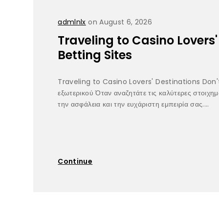
admlnlx
on August 6, 2026
Traveling to Casino Lovers
Betting Sites
Traveling to Casino Lovers' Destinations Don't
εξωτερικού Όταν αναζητάτε τις καλύτερες στοιχημ
την ασφάλεια και την ευχάριστη εμπειρία σας....
Continue