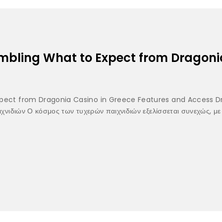
ambling What to Expect from Dragoni
pect from Dragonia Casino in Greece Features and Access Dra
νιδιών Ο κόσμος των τυχερών παιχνιδιών εξελίσσεται συνεχώς, με ν