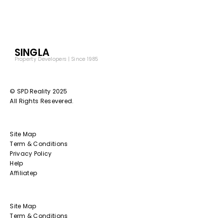
SINGLA
Property Developers | Since 1985
© SPD Reality 2025
All Rights Resevered.
Site Map
Term & Conditions
Privacy Policy
Help
Affiliatep
Site Map
Term & Conditions