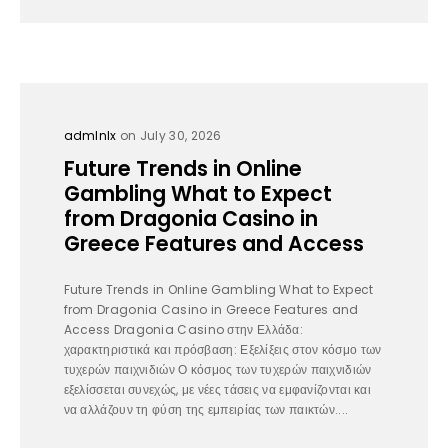
admlnlx
on July 30, 2026
Future Trends in Online
Gambling What to Expect
from Dragonia Casino in
Greece Features and Access
Future Trends in Online Gambling What to Expect
from Dragonia Casino in Greece Features and
Access Dragonia Casino στην Ελλάδα:
χαρακτηριστικά και πρόσβαση: Εξελίξεις στον κόσμο των
τυχερών παιχνιδιών Ο κόσμος των τυχερών παιχνιδιών
εξελίσσεται συνεχώς, με νέες τάσεις να εμφανίζονται και
να αλλάζουν τη φύση της εμπειρίας των παικτών....