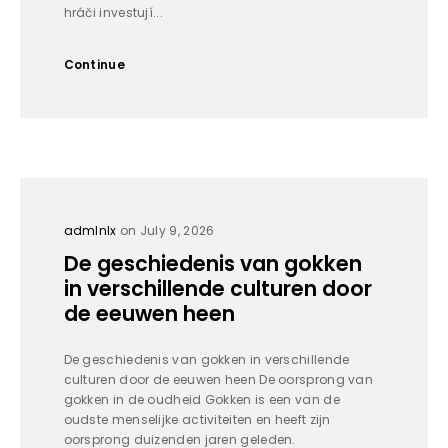
hráči investují...
Continue
admlnlx
on July 9, 2026
De geschiedenis van gokken
in verschillende culturen door
de eeuwen heen
De geschiedenis van gokken in verschillende
culturen door de eeuwen heen De oorsprong van
gokken in de oudheid Gokken is een van de
oudste menselijke activiteiten en heeft zijn
oorsprong duizenden jaren geleden.