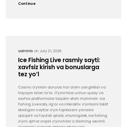
Continue
admlnlx
on July 21, 2026
Ice Fishing Live rasmiy sayti:
xavfsiz kirish va bonuslarga
tez yo’l
Casino o’yinlari dunyosi har doim yangiliklar va
hayajon bilan to’la. O’yinchilar uchun qulay va
xavfsiz platformalar taqdim etish muhimdir. Ice
Fishing Live kabi, ilg’or va interaktiv o’yinlarni taklif
etadigan saytlar o’yin tajribasini yanada
qiziqarli va foydali qiladi, shuningdek, ice fishing
o’yini qimor orqali o’yinchilar o’zlarining sevimli
o’yinlarini o’ynash imkoniyatiga ega...