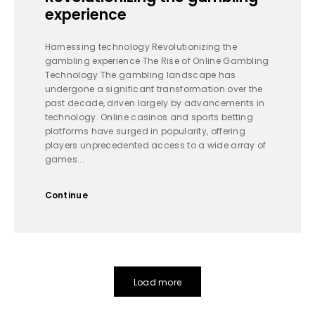
experience
Harnessing technology Revolutionizing the
gambling experience The Rise of Online Gambling
Technology The gambling landscape has
undergone a significant transformation over the
past decade, driven largely by advancements in
technology. Online casinos and sports betting
platforms have surged in popularity, offering
players unprecedented access to a wide array of
games...
Continue
Load more