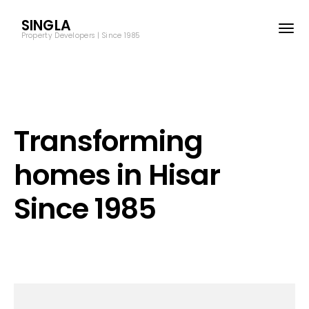
SINGLA
Property Developers | Since 1985
Transforming
homes in Hisar
Since 1985