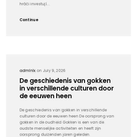
hráči investují...
Continue
admlnlx
on July 9, 2026
De geschiedenis van gokken
in verschillende culturen door
de eeuwen heen
De geschiedenis van gokken in verschillende
culturen door de eeuwen heen De oorsprong van
gokken in de oudheid Gokken is een van de
oudste menselijke activiteiten en heeft zijn
oorsprong duizenden jaren geleden.