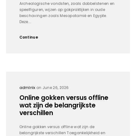
Archeologische vondsten, zoals dobbelstenen en
speelfiguren, wijzen op gokpraktijken in oude
beschavingen zoals Mesopotamië en Egypte.
Deze...
Continue
admlnlx
on June 26, 2026
Online gokken versus offline
wat zijn de belangrijkste
verschillen
Online gokken versus offline wat zijn de
belangrijkste verschillen Toegankelijkheid en