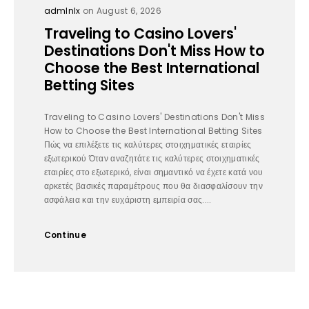
admlnlx
on August 6, 2026
Traveling to Casino Lovers'
Destinations Don't Miss How to
Choose the Best International
Betting Sites
Traveling to Casino Lovers' Destinations Don't Miss
How to Choose the Best International Betting Sites
Πώς να επιλέξετε τις καλύτερες στοιχηματικές εταιρίες
εξωτερικού Όταν αναζητάτε τις καλύτερες στοιχηματικές
εταιρίες στο εξωτερικό, είναι σημαντικό να έχετε κατά νου
αρκετές βασικές παραμέτρους που θα διασφαλίσουν την
ασφάλεια και την ευχάριστη εμπειρία σας....
Continue