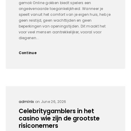
gemak Online gokken biedt spelers een
ongeëvenaarde toegankelijkheid. Wanneer je
speelt vanuit het comfort van je eigen huis, heb je
geen reistijd, geen wachttijden en geen
beperkingen van openingstijden. Dit maakt het
voor veel mensen aantrekkelijker, vooral voor
diegenen...
Continue
admlnlx
on June 26, 2026
Celebritygamblers in het
casino wie zijn de grootste
risiconemers