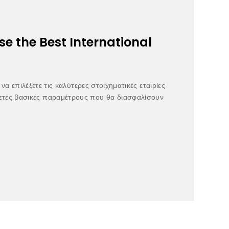
se the Best International
επιλέξετε τις καλύτερες στοιχηματικές εταιρίες
αρκετές βασικές παραμέτρους που θα διασφαλίσουν