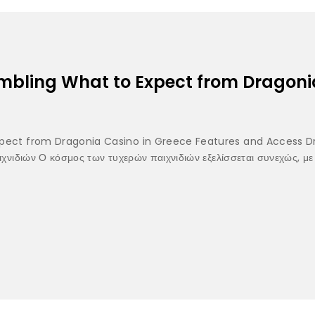
ambling What to Expect from Dragoni
pect from Dragonia Casino in Greece Features and Access Dra
νιδιών Ο κόσμος των τυχερών παιχνιδιών εξελίσσεται συνεχώς, με ν