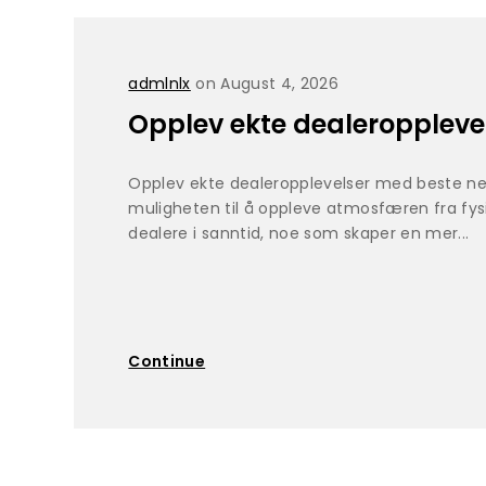
admlnlx
on August 4, 2026
Opplev ekte dealeroppleve
Opplev ekte dealeropplevelser med beste nett 
muligheten til å oppleve atmosfæren fra fys
dealere i sanntid, noe som skaper en mer...
Continue