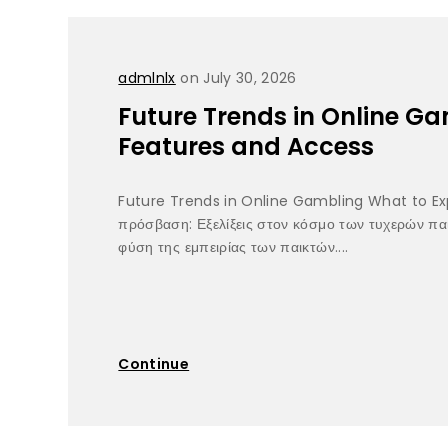
admlnlx
on July 30, 2026
Future Trends in Online G
Features and Access
Future Trends in Online Gambling What to Ex
πρόσβαση: Εξελίξεις στον κόσμο των τυχερών παιχ
φύση της εμπειρίας των παικτών....
Continue