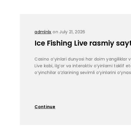
admlnlx
on July 21, 2026
Ice Fishing Live rasmiy sayt
Casino o’yinlari dunyosi har doim yangiliklar 
Live kabi, ilg’or va interaktiv o’yinlarni taklif
o’yinchilar o’zlarining sevimli o’yinlarini o’yn
Continue