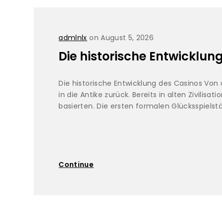
admlnlx
on August 5, 2026
Die historische Entwicklu
Die historische Entwicklung des Casinos Von
in die Antike zurück. Bereits in alten Zivili
basierten. Die ersten formalen Glücksspielstät
Continue