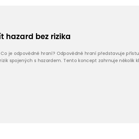
t hazard bez rizika
ka Co je odpovědné hraní? Odpovědné hraní představuje příst
izik spojených s hazardem. Tento koncept zahrnuje několik k