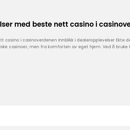
lser med beste nett casino i casino
casino i casinoverdenen Innblikk i dealeropplevelser Ekte dea
iske casinoer, men fra komforten av eget hjem. Ved å bruke l