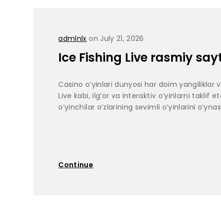
admlnlx
on July 21, 2026
Ice Fishing Live rasmiy sayt
Casino o’yinlari dunyosi har doim yangiliklar 
Live kabi, ilg’or va interaktiv o’yinlarni taklif
o’yinchilar o’zlarining sevimli o’yinlarini o’yn
Continue