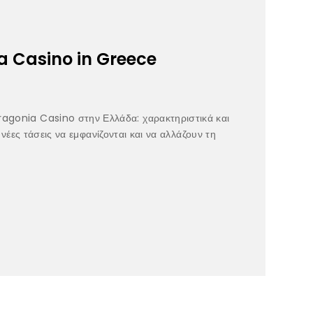
a Casino in Greece
gonia Casino στην Ελλάδα: χαρακτηριστικά και
έες τάσεις να εμφανίζονται και να αλλάζουν τη