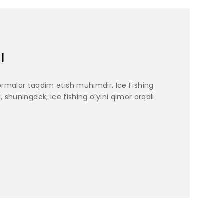
l
tformalar taqdim etish muhimdir. Ice Fishing
di, shuningdek, ice fishing o’yini qimor orqali