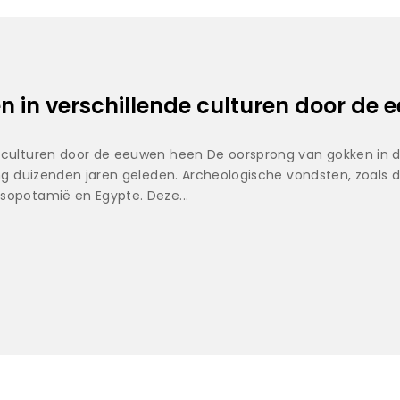
n in verschillende culturen door de
e culturen door de eeuwen heen De oorsprong van gokken in 
ong duizenden jaren geleden. Archeologische vondsten, zoals 
sopotamië en Egypte. Deze...