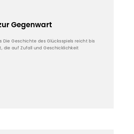
 zur Gegenwart
 Die Geschichte des Glücksspiels reicht bis
, die auf Zufall und Geschicklichkeit