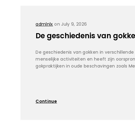
admlnlx
on July 9, 2026
De geschiedenis van gokke
De geschiedenis van gokken in verschillend
menselijke activiteiten en heeft zijn oorspr
gokpraktijken in oude beschavingen zoals Me
Continue