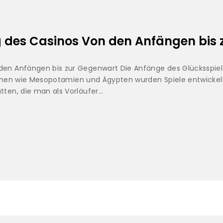
ng des Casinos Von den Anfängen bis
 den Anfängen bis zur Gegenwart Die Anfänge des Glücksspiels
sationen wie Mesopotamien und Ägypten wurden Spiele entwickelt
ten, die man als Vorläufer...