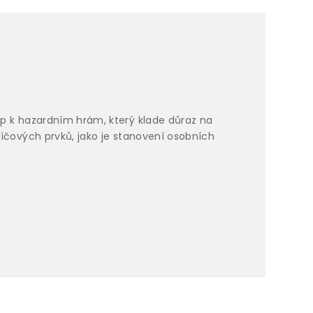
up k hazardním hrám, který klade důraz na
líčových prvků, jako je stanovení osobních