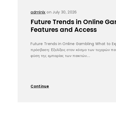
admlnlx
on July 30, 2026
Future Trends in Online G
Features and Access
Future Trends in Online Gambling What to Ex
πρόσβαση: Εξελίξεις στον κόσμο των τυχερών παιχ
φύση της εμπειρίας των παικτών....
Continue