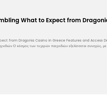
ambling What to Expect from Dragoni
pect from Dragonia Casino in Greece Features and Access Dra
νιδιών Ο κόσμος των τυχερών παιχνιδιών εξελίσσεται συνεχώς, με ν