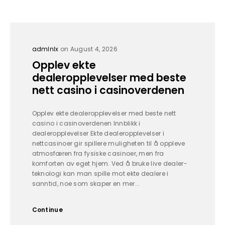
admlnlx
on August 4, 2026
Opplev ekte
dealeropplevelser med beste
nett casino i casinoverdenen
Opplev ekte dealeropplevelser med beste nett
casino i casinoverdenen Innblikk i
dealeropplevelser Ekte dealeropplevelser i
nettcasinoer gir spillere muligheten til å oppleve
atmosfæren fra fysiske casinoer, men fra
komforten av eget hjem. Ved å bruke live dealer-
teknologi kan man spille mot ekte dealere i
sanntid, noe som skaper en mer...
Continue