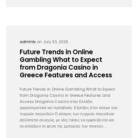
admlnlx
on July 30, 2026
Future Trends in Online
Gambling What to Expect
from Dragonia Casino in
Greece Features and Access
Future Trends in Online Gambling What to Expect
from Dragonia Casino in Greece Features and
Access Dragonia Casino στην Ελλάδα:
χαρακτηριστικά και πρόσβαση: Εξελίξεις στον κόσμο των
τυχερών παιχνιδιών Ο κόσμος των τυχερών παιχνιδιών
εξελίσσεται συνεχώς, με νέες τάσεις να εμφανίζονται και
να αλλάζουν τη φύση της εμπειρίας των παικτών....