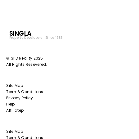
SINGLA
Property Developers | Since 1985
© SPD Reality 2025
All Rights Resevered.
Site Map
Term & Conditions
Privacy Policy
Help
Affiliatep
Site Map
Term & Conditions