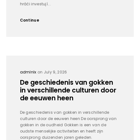
hráči investují...
Continue
admlnlx
on July 9, 2026
De geschiedenis van gokken
in verschillende culturen door
de eeuwen heen
De geschiedenis van gokken in verschillende
culturen door de eeuwen heen De oorsprong van
gokken in de oudheid Gokken is een van de
oudste menselijke activiteiten en heeft zijn
oorsprong duizenden jaren geleden.