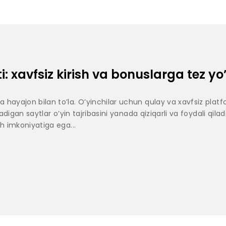
i: xavfsiz kirish va bonuslarga tez yo’
va hayajon bilan to’la. O’yinchilar uchun qulay va xavfsiz pla
 etadigan saytlar o’yin tajribasini yanada qiziqarli va foydali qila
ash imkoniyatiga ega...