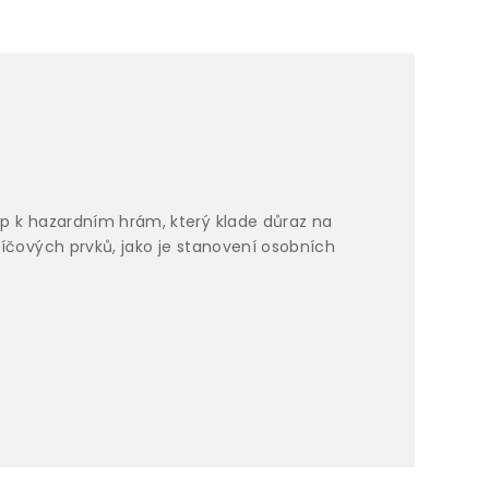
up k hazardním hrám, který klade důraz na
líčových prvků, jako je stanovení osobních