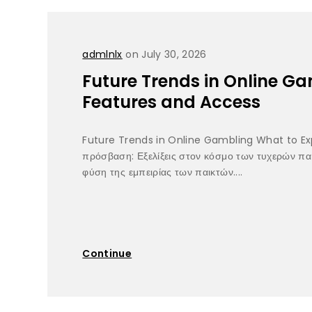
admlnlx
on July 30, 2026
Future Trends in Online G
Features and Access
Future Trends in Online Gambling What to Ex
πρόσβαση: Εξελίξεις στον κόσμο των τυχερών παιχ
φύση της εμπειρίας των παικτών....
Continue