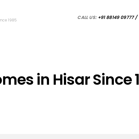
CALL US:
+91 88149 09777 /
ince 1985
mes in Hisar Since 