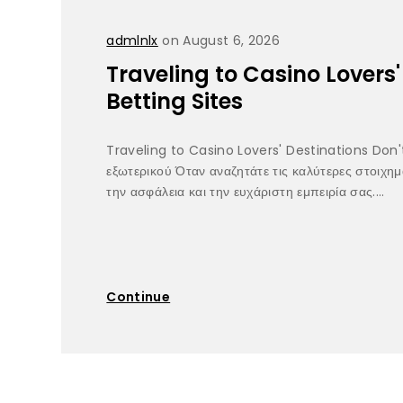
admlnlx
on August 6, 2026
Traveling to Casino Lovers
Betting Sites
Traveling to Casino Lovers' Destinations Don't
εξωτερικού Όταν αναζητάτε τις καλύτερες στοιχημ
την ασφάλεια και την ευχάριστη εμπειρία σας....
Continue