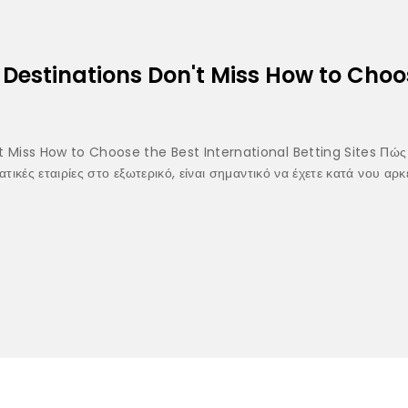
' Destinations Don't Miss How to Choo
 Miss How to Choose the Best International Betting Sites Πώς να 
ατικές εταιρίες στο εξωτερικό, είναι σημαντικό να έχετε κατά νου 