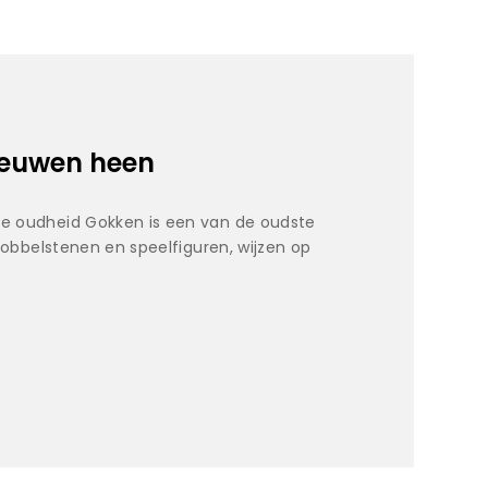
 eeuwen heen
de oudheid Gokken is een van de oudste
dobbelstenen en speelfiguren, wijzen op