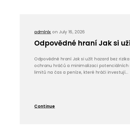
admlnlx
on July 16, 2026
Odpovědné hraní Jak si uží
Odpovědné hraní Jak si užít hazard bez rizi
ochranu hráčů a minimalizaci potenciálních r
limitů na čas a peníze, které hráči investují...
Continue