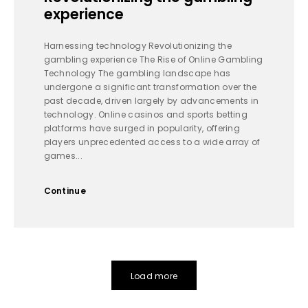
experience
Harnessing technology Revolutionizing the
gambling experience The Rise of Online Gambling
Technology The gambling landscape has
undergone a significant transformation over the
past decade, driven largely by advancements in
technology. Online casinos and sports betting
platforms have surged in popularity, offering
players unprecedented access to a wide array of
games...
Continue
Load more