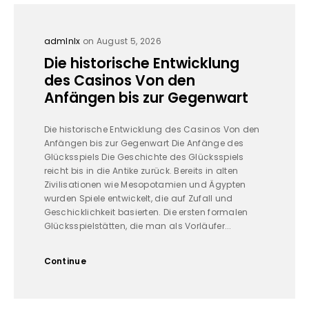
admlnlx
on August 5, 2026
Die historische Entwicklung
des Casinos Von den
Anfängen bis zur Gegenwart
Die historische Entwicklung des Casinos Von den
Anfängen bis zur Gegenwart Die Anfänge des
Glücksspiels Die Geschichte des Glücksspiels
reicht bis in die Antike zurück. Bereits in alten
Zivilisationen wie Mesopotamien und Ägypten
wurden Spiele entwickelt, die auf Zufall und
Geschicklichkeit basierten. Die ersten formalen
Glücksspielstätten, die man als Vorläufer...
Continue