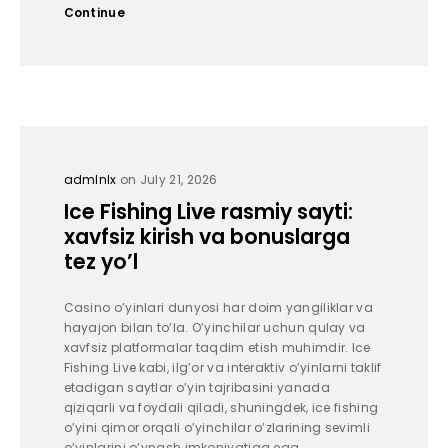
Continue
admlnlx
on July 21, 2026
Ice Fishing Live rasmiy sayti:
xavfsiz kirish va bonuslarga
tez yo’l
Casino o’yinlari dunyosi har doim yangiliklar va
hayajon bilan to’la. O’yinchilar uchun qulay va
xavfsiz platformalar taqdim etish muhimdir. Ice
Fishing Live kabi, ilg’or va interaktiv o’yinlarni taklif
etadigan saytlar o’yin tajribasini yanada
qiziqarli va foydali qiladi, shuningdek, ice fishing
o’yini qimor orqali o’yinchilar o’zlarining sevimli
o’yinlarini o’ynash imkoniyatiga ega...