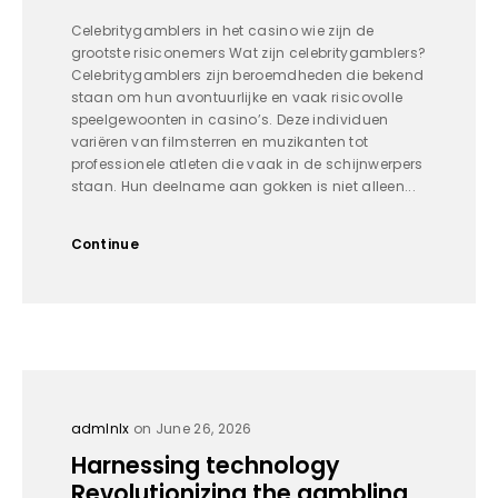
Celebritygamblers in het casino wie zijn de
grootste risiconemers Wat zijn celebritygamblers?
Celebritygamblers zijn beroemdheden die bekend
staan om hun avontuurlijke en vaak risicovolle
speelgewoonten in casino’s. Deze individuen
variëren van filmsterren en muzikanten tot
professionele atleten die vaak in de schijnwerpers
staan. Hun deelname aan gokken is niet alleen...
Continue
admlnlx
on June 26, 2026
Harnessing technology
Revolutionizing the gambling