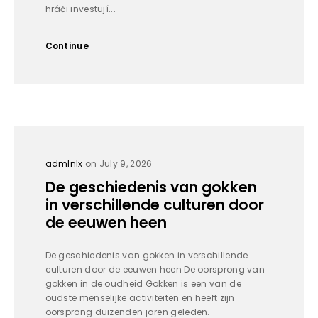
hráči investují...
Continue
admlnlx
on July 9, 2026
De geschiedenis van gokken
in verschillende culturen door
de eeuwen heen
De geschiedenis van gokken in verschillende
culturen door de eeuwen heen De oorsprong van
gokken in de oudheid Gokken is een van de
oudste menselijke activiteiten en heeft zijn
oorsprong duizenden jaren geleden.