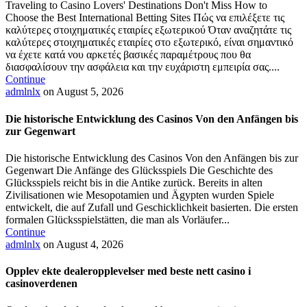
Traveling to Casino Lovers' Destinations Don't Miss How to
Choose the Best International Betting Sites Πώς να επιλέξετε τις
καλύτερες στοιχηματικές εταιρίες εξωτερικού Όταν αναζητάτε τις
καλύτερες στοιχηματικές εταιρίες στο εξωτερικό, είναι σημαντικό
να έχετε κατά νου αρκετές βασικές παραμέτρους που θα
διασφαλίσουν την ασφάλεια και την ευχάριστη εμπειρία σας....
Continue
admlnlx
on August 5, 2026
Die historische Entwicklung des Casinos Von den Anfängen bis
zur Gegenwart
Die historische Entwicklung des Casinos Von den Anfängen bis zur
Gegenwart Die Anfänge des Glücksspiels Die Geschichte des
Glücksspiels reicht bis in die Antike zurück. Bereits in alten
Zivilisationen wie Mesopotamien und Ägypten wurden Spiele
entwickelt, die auf Zufall und Geschicklichkeit basierten. Die ersten
formalen Glücksspielstätten, die man als Vorläufer...
Continue
admlnlx
on August 4, 2026
Opplev ekte dealeropplevelser med beste nett casino i
casinoverdenen