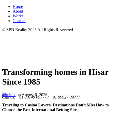
Home
About
Works
Contact
© SPD Reality 2025 All Rights Resevered
Transforming homes in Hisar
Since 1985
admlnlx
on August 6, 2026
SINGLA
Property Developers | Since 1985
Call us:
+91 88149 09777 / +91 99927 09777
Traveling to Casino Lovers' Destinations Don't Miss How to
Choose the Best International Betting Sites