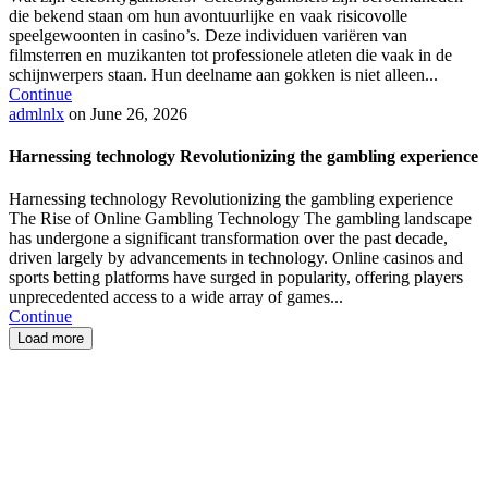
die bekend staan om hun avontuurlijke en vaak risicovolle
speelgewoonten in casino’s. Deze individuen variëren van
filmsterren en muzikanten tot professionele atleten die vaak in de
schijnwerpers staan. Hun deelname aan gokken is niet alleen...
Continue
admlnlx
on June 26, 2026
Harnessing technology Revolutionizing the gambling experience
Harnessing technology Revolutionizing the gambling experience
The Rise of Online Gambling Technology The gambling landscape
has undergone a significant transformation over the past decade,
driven largely by advancements in technology. Online casinos and
sports betting platforms have surged in popularity, offering players
unprecedented access to a wide array of games...
Continue
Load more