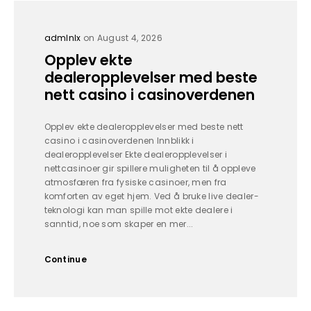
admlnlx
on August 4, 2026
Opplev ekte
dealeropplevelser med beste
nett casino i casinoverdenen
Opplev ekte dealeropplevelser med beste nett
casino i casinoverdenen Innblikk i
dealeropplevelser Ekte dealeropplevelser i
nettcasinoer gir spillere muligheten til å oppleve
atmosfæren fra fysiske casinoer, men fra
komforten av eget hjem. Ved å bruke live dealer-
teknologi kan man spille mot ekte dealere i
sanntid, noe som skaper en mer...
Continue