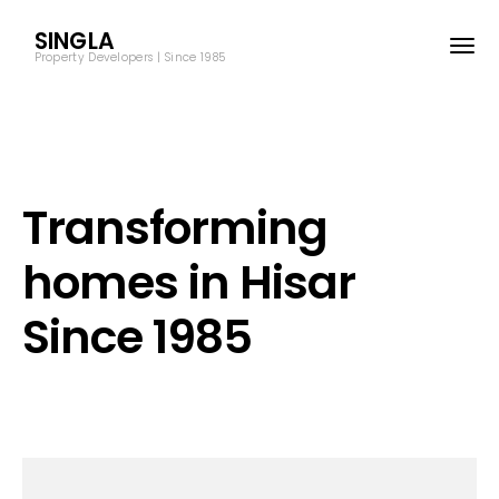
SINGLA
Property Developers | Since 1985
Transforming
homes in Hisar
Since 1985