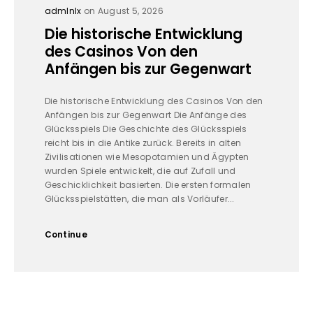
admlnlx
on August 5, 2026
Die historische Entwicklung
des Casinos Von den
Anfängen bis zur Gegenwart
Die historische Entwicklung des Casinos Von den
Anfängen bis zur Gegenwart Die Anfänge des
Glücksspiels Die Geschichte des Glücksspiels
reicht bis in die Antike zurück. Bereits in alten
Zivilisationen wie Mesopotamien und Ägypten
wurden Spiele entwickelt, die auf Zufall und
Geschicklichkeit basierten. Die ersten formalen
Glücksspielstätten, die man als Vorläufer...
Continue