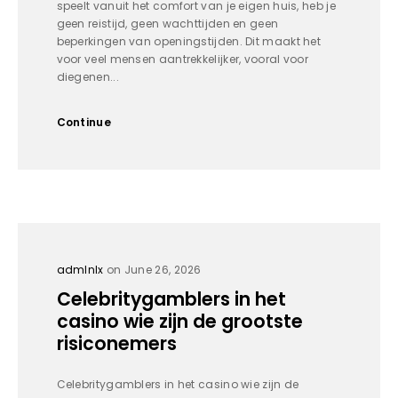
speelt vanuit het comfort van je eigen huis, heb je
geen reistijd, geen wachttijden en geen
beperkingen van openingstijden. Dit maakt het
voor veel mensen aantrekkelijker, vooral voor
diegenen...
Continue
admlnlx
on June 26, 2026
Celebritygamblers in het
casino wie zijn de grootste
risiconemers
Celebritygamblers in het casino wie zijn de