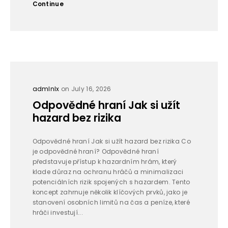
Continue
admlnlx
on July 16, 2026
Odpovědné hraní Jak si užít
hazard bez rizika
Odpovědné hraní Jak si užít hazard bez rizika Co
je odpovědné hraní? Odpovědné hraní
představuje přístup k hazardním hrám, který
klade důraz na ochranu hráčů a minimalizaci
potenciálních rizik spojených s hazardem. Tento
koncept zahrnuje několik klíčových prvků, jako je
stanovení osobních limitů na čas a peníze, které
hráči investují...