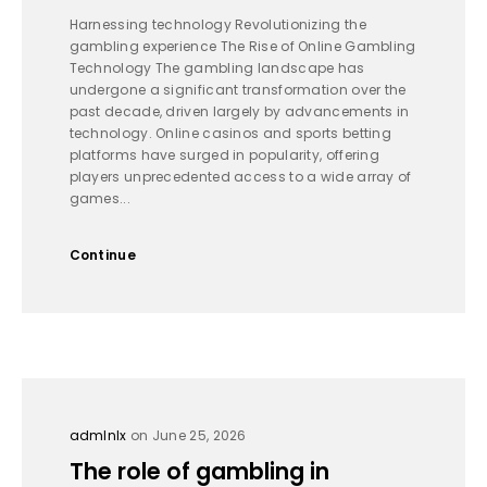
Harnessing technology Revolutionizing the
gambling experience The Rise of Online Gambling
Technology The gambling landscape has
undergone a significant transformation over the
past decade, driven largely by advancements in
technology. Online casinos and sports betting
platforms have surged in popularity, offering
players unprecedented access to a wide array of
games...
Continue
admlnlx
on June 25, 2026
The role of gambling in