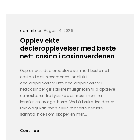
admlnlx
on August 4, 2026
Opplev ekte
dealeropplevelser med beste
nett casino i casinoverdenen
Opplev ekte dealeropplevelser med beste nett
casino i casinoverdenen Innblikk i
dealeropplevelser Ekte dealeropplevelser i
nettcasinoer gir spillere muligheten til å oppleve
atmosfæren fra fysiske casinoer, men fra
komforten av eget hjem. Ved å bruke live dealer-
teknologi kan man spille mot ekte dealere i
sanntid, noe som skaper en mer...
Continue