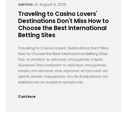
admlnlx
on August 6, 2026
Traveling to Casino Lovers'
Destinations Don't Miss How to
Choose the Best International
Betting Sites
Traveling to Casino Lovers' Destinations Don't Miss
How to Choose the Best International Betting Sites
Πώς να επιλέξετε τις καλύτερες στοιχηματικές εταιρίες
εξωτερικού Όταν αναζητάτε τις καλύτερες στοιχηματικές
εταιρίες στο εξωτερικό, είναι σημαντικό να έχετε κατά νου
αρκετές βασικές παραμέτρους που θα διασφαλίσουν την
ασφάλεια και την ευχάριστη εμπειρία σας....
Continue