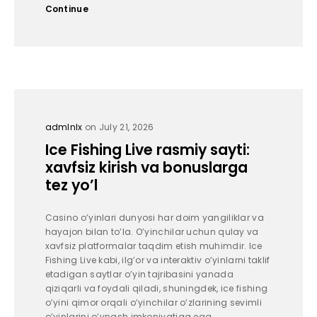
Continue
admlnlx
on July 21, 2026
Ice Fishing Live rasmiy sayti:
xavfsiz kirish va bonuslarga
tez yo’l
Casino o’yinlari dunyosi har doim yangiliklar va
hayajon bilan to’la. O’yinchilar uchun qulay va
xavfsiz platformalar taqdim etish muhimdir. Ice
Fishing Live kabi, ilg’or va interaktiv o’yinlarni taklif
etadigan saytlar o’yin tajribasini yanada
qiziqarli va foydali qiladi, shuningdek, ice fishing
o’yini qimor orqali o’yinchilar o’zlarining sevimli
o’yinlarini o’ynash imkoniyatiga ega...