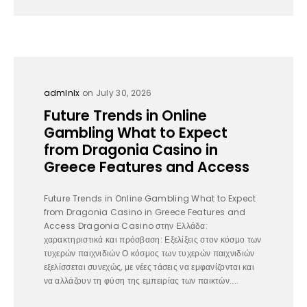
admlnlx
on July 30, 2026
Future Trends in Online
Gambling What to Expect
from Dragonia Casino in
Greece Features and Access
Future Trends in Online Gambling What to Expect
from Dragonia Casino in Greece Features and
Access Dragonia Casino στην Ελλάδα:
χαρακτηριστικά και πρόσβαση: Εξελίξεις στον κόσμο των
τυχερών παιχνιδιών Ο κόσμος των τυχερών παιχνιδιών
εξελίσσεται συνεχώς, με νέες τάσεις να εμφανίζονται και
να αλλάζουν τη φύση της εμπειρίας των παικτών....