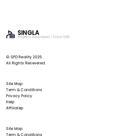
SINGLA
Property Developers | Since 1985
© SPD Reality 2025
All Rights Resevered.
Site Map
Term & Conditions
Privacy Policy
Help
Affiliatep
Site Map
Term & Conditions