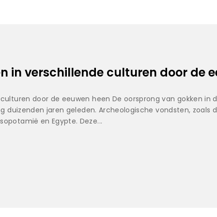
n in verschillende culturen door de
e culturen door de eeuwen heen De oorsprong van gokken in 
ong duizenden jaren geleden. Archeologische vondsten, zoals 
sopotamië en Egypte. Deze...