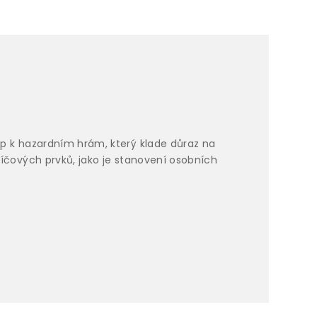
up k hazardním hrám, který klade důraz na
líčových prvků, jako je stanovení osobních