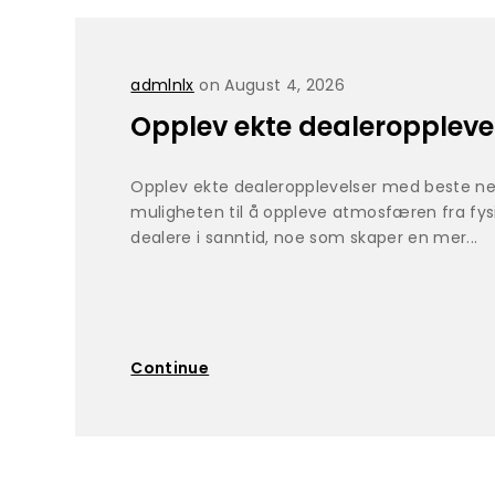
admlnlx
on August 4, 2026
Opplev ekte dealeroppleve
Opplev ekte dealeropplevelser med beste nett 
muligheten til å oppleve atmosfæren fra fys
dealere i sanntid, noe som skaper en mer...
Continue