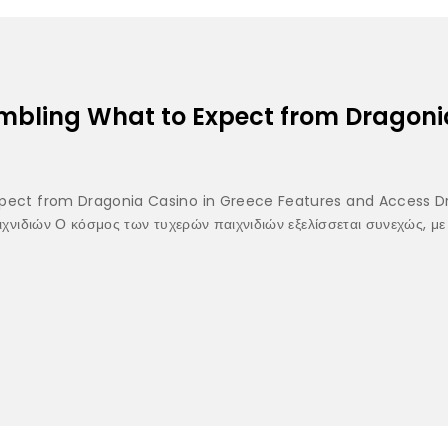
ambling What to Expect from Dragoni
pect from Dragonia Casino in Greece Features and Access Dra
νιδιών Ο κόσμος των τυχερών παιχνιδιών εξελίσσεται συνεχώς, με ν