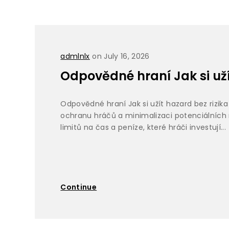
admlnlx
on July 16, 2026
Odpovědné hraní Jak si uží
Odpovědné hraní Jak si užít hazard bez rizi
ochranu hráčů a minimalizaci potenciálních r
limitů na čas a peníze, které hráči investují...
Continue