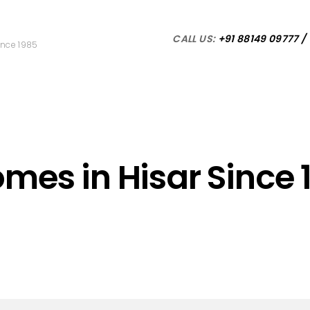
CALL US:
+91 88149 09777 /
ince 1985
mes in Hisar Since 