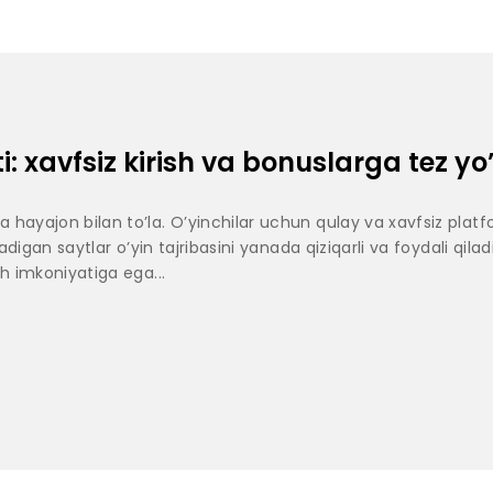
i: xavfsiz kirish va bonuslarga tez yo’
va hayajon bilan to’la. O’yinchilar uchun qulay va xavfsiz pla
 etadigan saytlar o’yin tajribasini yanada qiziqarli va foydali qila
ash imkoniyatiga ega...