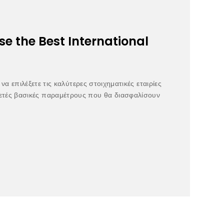
se the Best International
επιλέξετε τις καλύτερες στοιχηματικές εταιρίες
αρκετές βασικές παραμέτρους που θα διασφαλίσουν