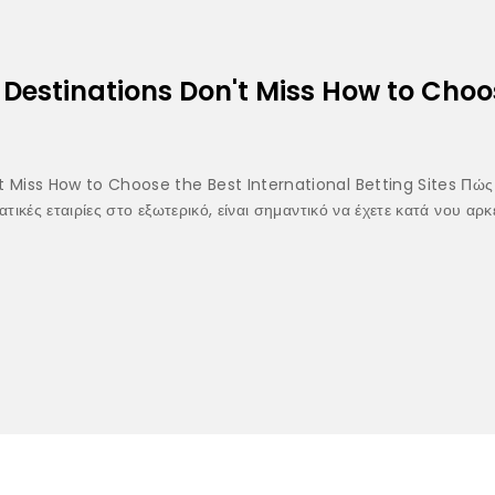
' Destinations Don't Miss How to Choo
 Miss How to Choose the Best International Betting Sites Πώς να 
ατικές εταιρίες στο εξωτερικό, είναι σημαντικό να έχετε κατά νου 