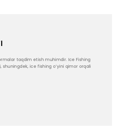
l
tformalar taqdim etish muhimdir. Ice Fishing
di, shuningdek, ice fishing o’yini qimor orqali