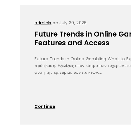
admlnlx
on July 30, 2026
Future Trends in Online G
Features and Access
Future Trends in Online Gambling What to Ex
πρόσβαση: Εξελίξεις στον κόσμο των τυχερών παιχ
φύση της εμπειρίας των παικτών....
Continue