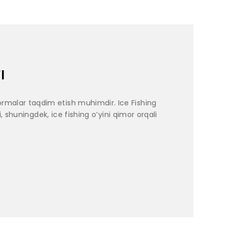
l
tformalar taqdim etish muhimdir. Ice Fishing
di, shuningdek, ice fishing o’yini qimor orqali