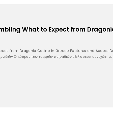
ambling What to Expect from Dragoni
pect from Dragonia Casino in Greece Features and Access Dra
νιδιών Ο κόσμος των τυχερών παιχνιδιών εξελίσσεται συνεχώς, με ν