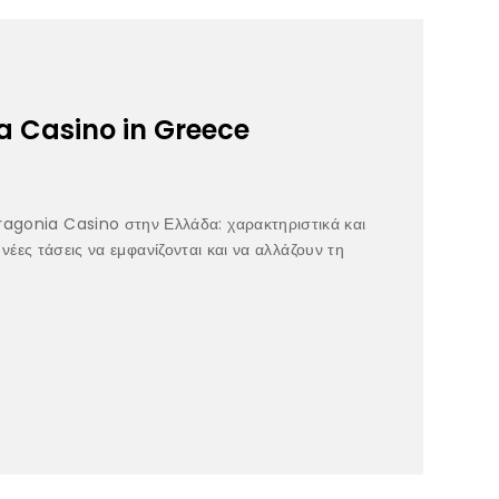
a Casino in Greece
gonia Casino στην Ελλάδα: χαρακτηριστικά και
έες τάσεις να εμφανίζονται και να αλλάζουν τη