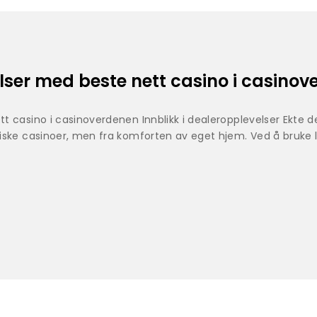
lser med beste nett casino i casino
casino i casinoverdenen Innblikk i dealeropplevelser Ekte dea
iske casinoer, men fra komforten av eget hjem. Ved å bruke l