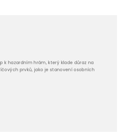
up k hazardním hrám, který klade důraz na
líčových prvků, jako je stanovení osobních