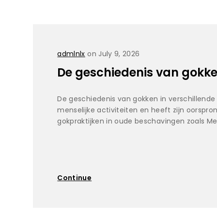
admlnlx
on July 9, 2026
De geschiedenis van gokke
De geschiedenis van gokken in verschillend
menselijke activiteiten en heeft zijn oorspr
gokpraktijken in oude beschavingen zoals Me
Continue