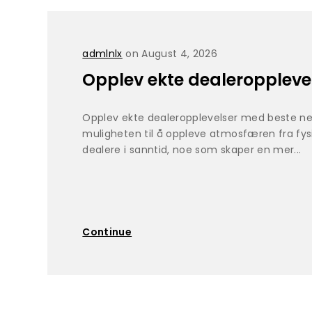
admlnlx
on August 4, 2026
Opplev ekte dealeroppleve
Opplev ekte dealeropplevelser med beste nett 
muligheten til å oppleve atmosfæren fra fys
dealere i sanntid, noe som skaper en mer...
Continue