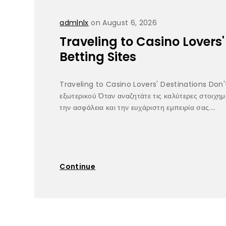
admlnlx
on August 6, 2026
Traveling to Casino Lovers
Betting Sites
Traveling to Casino Lovers' Destinations Don't
εξωτερικού Όταν αναζητάτε τις καλύτερες στοιχημ
την ασφάλεια και την ευχάριστη εμπειρία σας....
Continue