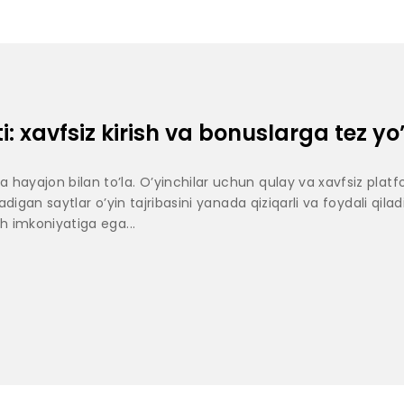
i: xavfsiz kirish va bonuslarga tez yo’
va hayajon bilan to’la. O’yinchilar uchun qulay va xavfsiz pla
 etadigan saytlar o’yin tajribasini yanada qiziqarli va foydali qila
ash imkoniyatiga ega...