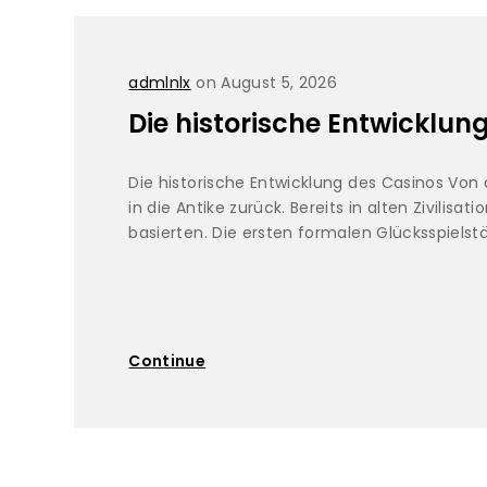
admlnlx
on August 5, 2026
Die historische Entwicklu
Die historische Entwicklung des Casinos Von
in die Antike zurück. Bereits in alten Zivili
basierten. Die ersten formalen Glücksspielstät
Continue