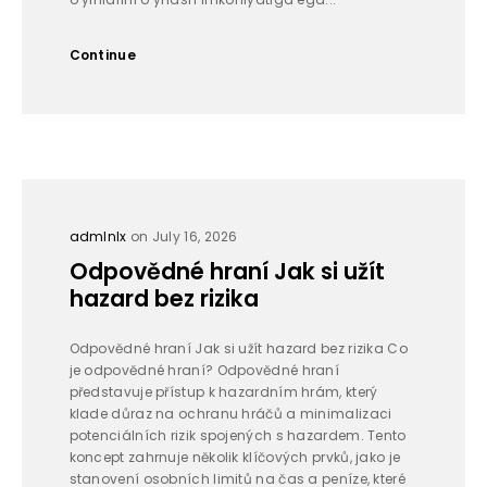
Continue
admlnlx
on July 16, 2026
Odpovědné hraní Jak si užít
hazard bez rizika
Odpovědné hraní Jak si užít hazard bez rizika Co
je odpovědné hraní? Odpovědné hraní
představuje přístup k hazardním hrám, který
klade důraz na ochranu hráčů a minimalizaci
potenciálních rizik spojených s hazardem. Tento
koncept zahrnuje několik klíčových prvků, jako je
stanovení osobních limitů na čas a peníze, které