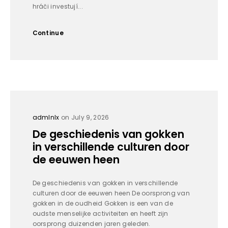
hráči investují...
Continue
admlnlx
on July 9, 2026
De geschiedenis van gokken
in verschillende culturen door
de eeuwen heen
De geschiedenis van gokken in verschillende
culturen door de eeuwen heen De oorsprong van
gokken in de oudheid Gokken is een van de
oudste menselijke activiteiten en heeft zijn
oorsprong duizenden jaren geleden.