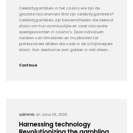
Celebritygamblers in het casino wie zijn de
grootste risiconemers Wat zijn celebritygamblers?
Celebritygamblers zijn beroemdheden die bekend
staan om hun avontuurlijke en vaak risicovolle
speelgewoonten in casino’s. Deze individuen
variëren van filmsterren en muzikanten tot
professionele atleten die vaak in de schijnwerpers
staan. Hun deelname aan gokken is niet alleen...
Continue
admlnlx
on June 26, 2026
Harnessing technology
Revolutionizing the gambling