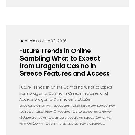
admlnlx
on July 30, 2026
Future Trends in Online
Gambling What to Expect
from Dragonia Casino in
Greece Features and Access
Future Trends in Online Gambling What to Expect
from Dragonia Casino in Greece Features and
Access Dragonia Casino στην Ελλάδα:
χαρακτηριστικά και πρόσβαση: Εξελίξεις στον κόσμο των
τυχερών παιχνιδιών Ο κόσμος των τυχερών παιχνιδιών
εξελίσσεται συνεχώς, με νέες τάσεις να εμφανίζονται και
να αλλάζουν τη φύση της εμπειρίας των παικτών....