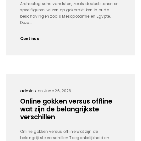
Archeologische vondsten, zoals dobbelstenen en
speelfiguren, wijzen op gokpraktijken in oude
beschavingen zoals Mesopotamië en Egypte.
Deze...
Continue
admlnlx
on June 26, 2026
Online gokken versus offline
wat zijn de belangrijkste
verschillen
Online gokken versus offline wat zijn de
belangrijkste verschillen Toegankelijkheid en