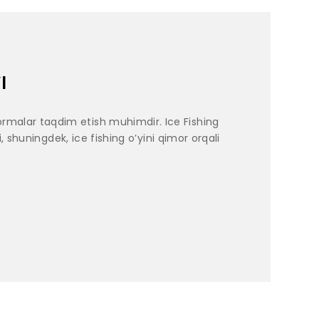
l
tformalar taqdim etish muhimdir. Ice Fishing
di, shuningdek, ice fishing o’yini qimor orqali