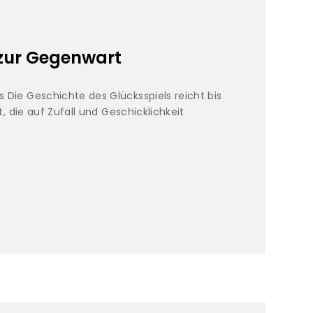
 zur Gegenwart
 Die Geschichte des Glücksspiels reicht bis
, die auf Zufall und Geschicklichkeit