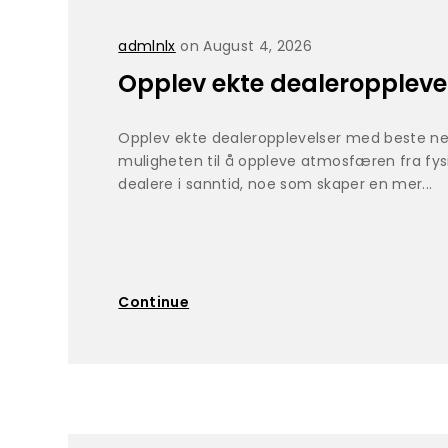
admlnlx
on August 4, 2026
Opplev ekte dealeroppleve
Opplev ekte dealeropplevelser med beste nett 
muligheten til å oppleve atmosfæren fra fys
dealere i sanntid, noe som skaper en mer...
Continue