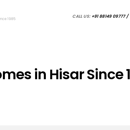
CALL US:
+91 88149 09777 /
ince 1985
mes in Hisar Since 