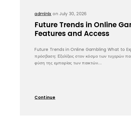
admlnlx
on July 30, 2026
Future Trends in Online G
Features and Access
Future Trends in Online Gambling What to Ex
πρόσβαση: Εξελίξεις στον κόσμο των τυχερών παιχ
φύση της εμπειρίας των παικτών....
Continue