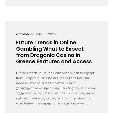
admlnlx
on July 30, 2026
Future Trends in Online
Gambling What to Expect
from Dragonia Casino in
Greece Features and Access
Future Trends in Online Gambling What to Expect
from Dragonia Casino in Greece Features and
Access Dragonia Casino στην Ελλάδα:
χαρακτηριστικά και πρόσβαση: Εξελίξεις στον κόσμο των
τυχερών παιχνιδιών Ο κόσμος των τυχερών παιχνιδιών
εξελίσσεται συνεχώς, με νέες τάσεις να εμφανίζονται και
να αλλάζουν τη φύση της εμπειρίας των παικτών....