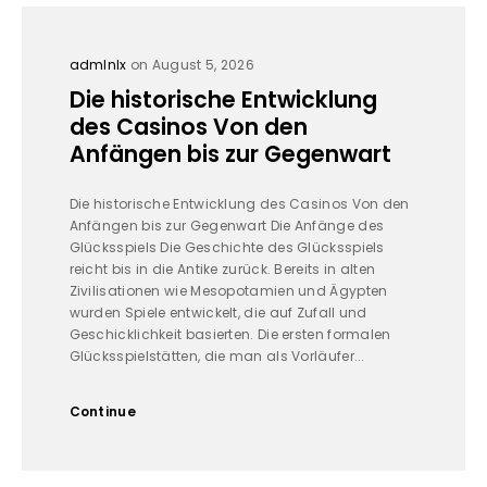
admlnlx
on August 5, 2026
Die historische Entwicklung
des Casinos Von den
Anfängen bis zur Gegenwart
Die historische Entwicklung des Casinos Von den
Anfängen bis zur Gegenwart Die Anfänge des
Glücksspiels Die Geschichte des Glücksspiels
reicht bis in die Antike zurück. Bereits in alten
Zivilisationen wie Mesopotamien und Ägypten
wurden Spiele entwickelt, die auf Zufall und
Geschicklichkeit basierten. Die ersten formalen
Glücksspielstätten, die man als Vorläufer...
Continue