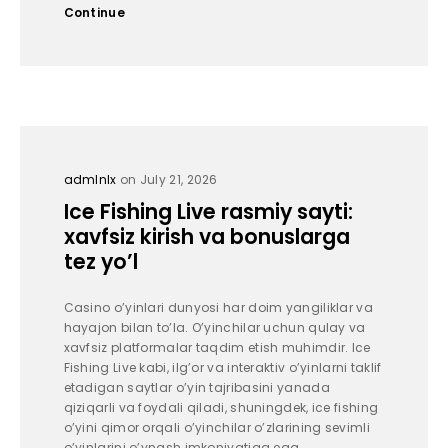
Continue
admlnlx
on July 21, 2026
Ice Fishing Live rasmiy sayti:
xavfsiz kirish va bonuslarga
tez yo’l
Casino o’yinlari dunyosi har doim yangiliklar va
hayajon bilan to’la. O’yinchilar uchun qulay va
xavfsiz platformalar taqdim etish muhimdir. Ice
Fishing Live kabi, ilg’or va interaktiv o’yinlarni taklif
etadigan saytlar o’yin tajribasini yanada
qiziqarli va foydali qiladi, shuningdek, ice fishing
o’yini qimor orqali o’yinchilar o’zlarining sevimli
o’yinlarini o’ynash imkoniyatiga ega...