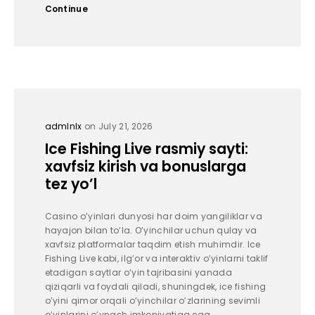
Continue
admlnlx
on July 21, 2026
Ice Fishing Live rasmiy sayti:
xavfsiz kirish va bonuslarga
tez yo’l
Casino o’yinlari dunyosi har doim yangiliklar va
hayajon bilan to’la. O’yinchilar uchun qulay va
xavfsiz platformalar taqdim etish muhimdir. Ice
Fishing Live kabi, ilg’or va interaktiv o’yinlarni taklif
etadigan saytlar o’yin tajribasini yanada
qiziqarli va foydali qiladi, shuningdek, ice fishing
o’yini qimor orqali o’yinchilar o’zlarining sevimli
o’yinlarini o’ynash imkoniyatiga ega...