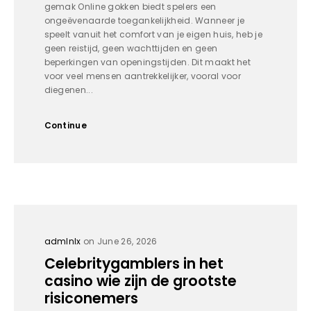
gemak Online gokken biedt spelers een
ongeëvenaarde toegankelijkheid. Wanneer je
speelt vanuit het comfort van je eigen huis, heb je
geen reistijd, geen wachttijden en geen
beperkingen van openingstijden. Dit maakt het
voor veel mensen aantrekkelijker, vooral voor
diegenen...
Continue
admlnlx
on June 26, 2026
Celebritygamblers in het
casino wie zijn de grootste
risiconemers