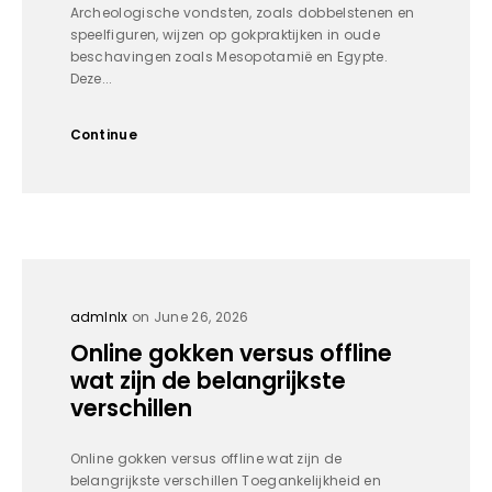
Archeologische vondsten, zoals dobbelstenen en
speelfiguren, wijzen op gokpraktijken in oude
beschavingen zoals Mesopotamië en Egypte.
Deze...
Continue
admlnlx
on June 26, 2026
Online gokken versus offline
wat zijn de belangrijkste
verschillen
Online gokken versus offline wat zijn de
belangrijkste verschillen Toegankelijkheid en