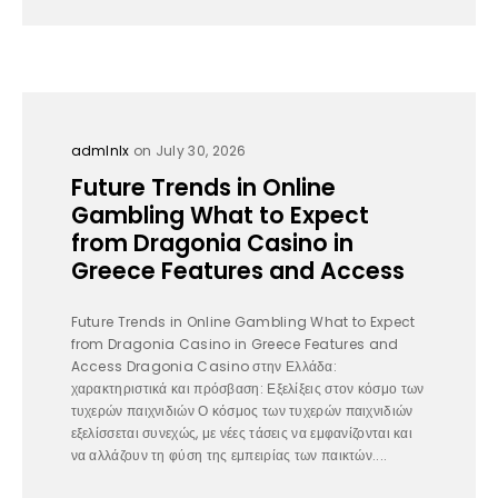
admlnlx
on July 30, 2026
Future Trends in Online
Gambling What to Expect
from Dragonia Casino in
Greece Features and Access
Future Trends in Online Gambling What to Expect
from Dragonia Casino in Greece Features and
Access Dragonia Casino στην Ελλάδα:
χαρακτηριστικά και πρόσβαση: Εξελίξεις στον κόσμο των
τυχερών παιχνιδιών Ο κόσμος των τυχερών παιχνιδιών
εξελίσσεται συνεχώς, με νέες τάσεις να εμφανίζονται και
να αλλάζουν τη φύση της εμπειρίας των παικτών....