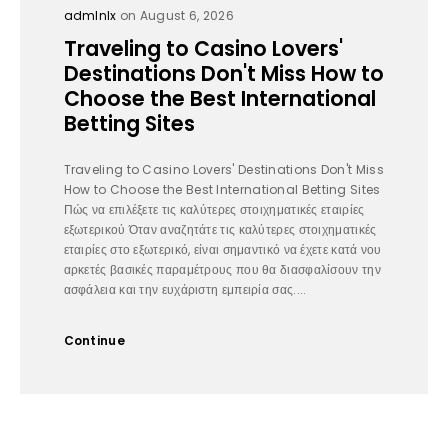
admlnlx
on August 6, 2026
Traveling to Casino Lovers'
Destinations Don't Miss How to
Choose the Best International
Betting Sites
Traveling to Casino Lovers' Destinations Don't Miss
How to Choose the Best International Betting Sites
Πώς να επιλέξετε τις καλύτερες στοιχηματικές εταιρίες
εξωτερικού Όταν αναζητάτε τις καλύτερες στοιχηματικές
εταιρίες στο εξωτερικό, είναι σημαντικό να έχετε κατά νου
αρκετές βασικές παραμέτρους που θα διασφαλίσουν την
ασφάλεια και την ευχάριστη εμπειρία σας....
Continue