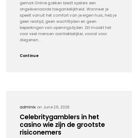
gemak Online gokken biedt spelers een
ongeëvenaarde toegankelijkheid. Wanneer je
speelt vanuit het comfort van je eigen huis, heb je
geen reistijd, geen wachttijden en geen
beperkingen van openingstijden. Dit maakt het
voor veel mensen aantrekkelijker, vooral voor
diegenen...
Continue
admlnlx
on June 26, 2026
Celebritygamblers in het
casino wie zijn de grootste
risiconemers