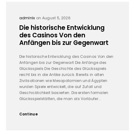
admlnlx
on August 5, 2026
Die historische Entwicklung
des Casinos Von den
Anfängen bis zur Gegenwart
Die historische Entwicklung des Casinos Von den
Anfängen bis zur Gegenwart Die Anfänge des
Glücksspiels Die Geschichte des Glücksspiels
reicht bis in die Antike zurück. Bereits in alten
Zivilisationen wie Mesopotamien und Ägypten
wurden Spiele entwickelt, die auf Zufall und
Geschicklichkeit basierten. Die ersten formalen
Glücksspielstätten, die man als Vorläufer...
Continue