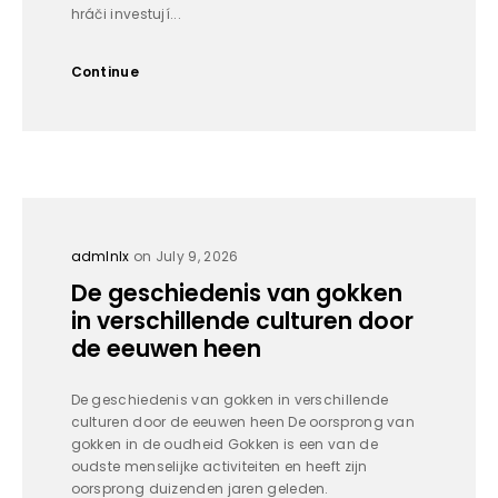
hráči investují...
Continue
admlnlx
on July 9, 2026
De geschiedenis van gokken
in verschillende culturen door
de eeuwen heen
De geschiedenis van gokken in verschillende
culturen door de eeuwen heen De oorsprong van
gokken in de oudheid Gokken is een van de
oudste menselijke activiteiten en heeft zijn
oorsprong duizenden jaren geleden.