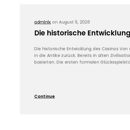
admlnlx
on August 5, 2026
Die historische Entwicklu
Die historische Entwicklung des Casinos Von
in die Antike zurück. Bereits in alten Zivili
basierten. Die ersten formalen Glücksspielstät
Continue