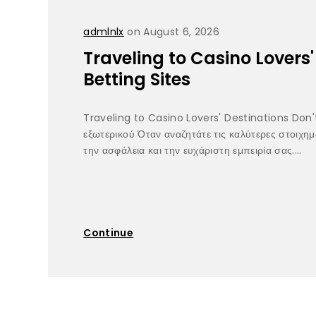
admlnlx
on August 6, 2026
Traveling to Casino Lovers
Betting Sites
Traveling to Casino Lovers' Destinations Don't
εξωτερικού Όταν αναζητάτε τις καλύτερες στοιχημ
την ασφάλεια και την ευχάριστη εμπειρία σας....
Continue