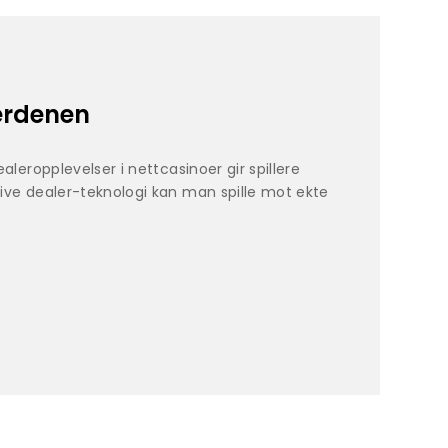
verdenen
leropplevelser i nettcasinoer gir spillere
ive dealer-teknologi kan man spille mot ekte