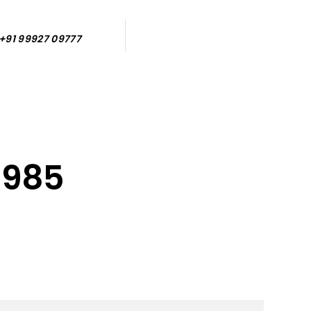
 +91 99927 09777
1985