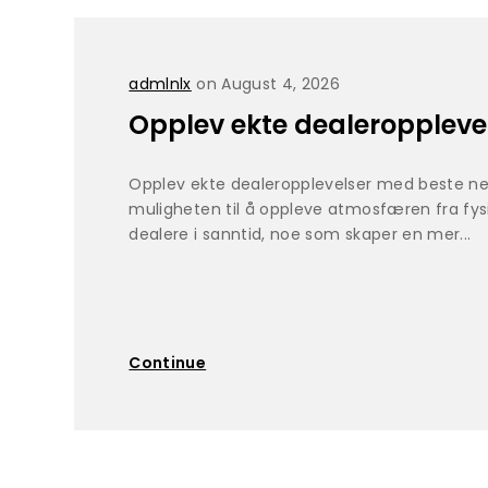
admlnlx
on August 4, 2026
Opplev ekte dealeroppleve
Opplev ekte dealeropplevelser med beste nett 
muligheten til å oppleve atmosfæren fra fys
dealere i sanntid, noe som skaper en mer...
Continue