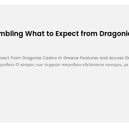
ambling What to Expect from Dragoni
pect from Dragonia Casino in Greece Features and Access Dra
νιδιών Ο κόσμος των τυχερών παιχνιδιών εξελίσσεται συνεχώς, με ν