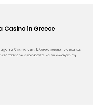
a Casino in Greece
gonia Casino στην Ελλάδα: χαρακτηριστικά και
έες τάσεις να εμφανίζονται και να αλλάζουν τη