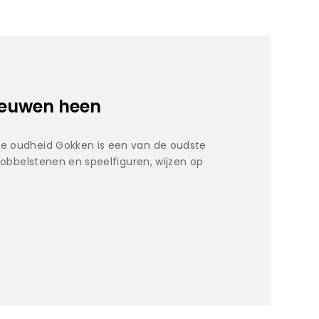
 eeuwen heen
de oudheid Gokken is een van de oudste
dobbelstenen en speelfiguren, wijzen op