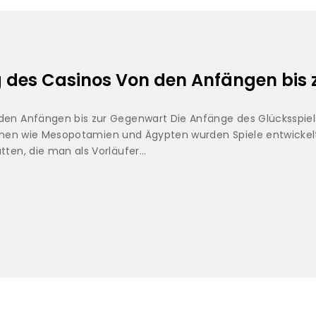
ng des Casinos Von den Anfängen bis
 den Anfängen bis zur Gegenwart Die Anfänge des Glücksspiels
sationen wie Mesopotamien und Ägypten wurden Spiele entwickelt
ten, die man als Vorläufer...