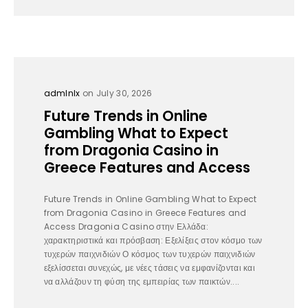
admlnlx
on July 30, 2026
Future Trends in Online
Gambling What to Expect
from Dragonia Casino in
Greece Features and Access
Future Trends in Online Gambling What to Expect
from Dragonia Casino in Greece Features and
Access Dragonia Casino στην Ελλάδα:
χαρακτηριστικά και πρόσβαση: Εξελίξεις στον κόσμο των
τυχερών παιχνιδιών Ο κόσμος των τυχερών παιχνιδιών
εξελίσσεται συνεχώς, με νέες τάσεις να εμφανίζονται και
να αλλάζουν τη φύση της εμπειρίας των παικτών....