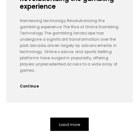
experience
Harnessing technology Revolutionizing the
gambling experience The Rise of Online Gambling
Technology The gambling landscape has
undergone a significant transformation over the
past decade, driven largely by advancements in
technology. Online casinos and sports betting
platforms have surged in popularity, offering
players unprecedented access to a wide array of
games...
Continue
Load more