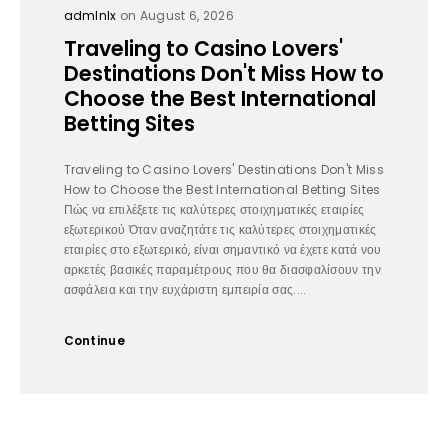
admlnlx
on August 6, 2026
Traveling to Casino Lovers'
Destinations Don't Miss How to
Choose the Best International
Betting Sites
Traveling to Casino Lovers' Destinations Don't Miss
How to Choose the Best International Betting Sites
Πώς να επιλέξετε τις καλύτερες στοιχηματικές εταιρίες
εξωτερικού Όταν αναζητάτε τις καλύτερες στοιχηματικές
εταιρίες στο εξωτερικό, είναι σημαντικό να έχετε κατά νου
αρκετές βασικές παραμέτρους που θα διασφαλίσουν την
ασφάλεια και την ευχάριστη εμπειρία σας....
Continue