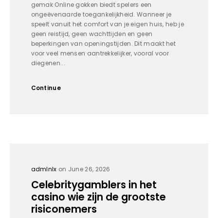
gemak Online gokken biedt spelers een
ongeëvenaarde toegankelijkheid. Wanneer je
speelt vanuit het comfort van je eigen huis, heb je
geen reistijd, geen wachttijden en geen
beperkingen van openingstijden. Dit maakt het
voor veel mensen aantrekkelijker, vooral voor
diegenen...
Continue
admlnlx
on June 26, 2026
Celebritygamblers in het
casino wie zijn de grootste
risiconemers