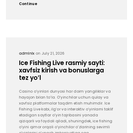
Continue
admlnlx
on July 21, 2026
Ice Fishing Live rasmiy sayti:
xavfsiz kirish va bonuslarga
tez yo’l
Casino o’yinlari dunyosi har doim yangiliklar va
hayajon bilan to’la. O’yinchilar uchun qulay va
xavfsiz platformalar taqdim etish muhimdir. Ice
Fishing Live kabi, ilg’or va interaktiv o’yinlarni taklif
etadigan saytlar o’yin tajribasini yanada
qiziqarli va foydali qiladi, shuningdek, ice fishing
o’yini qimor orqali o’yinchilar o’zlarining sevimli
o’yinlarini o’ynash imkoniyatiga ega...