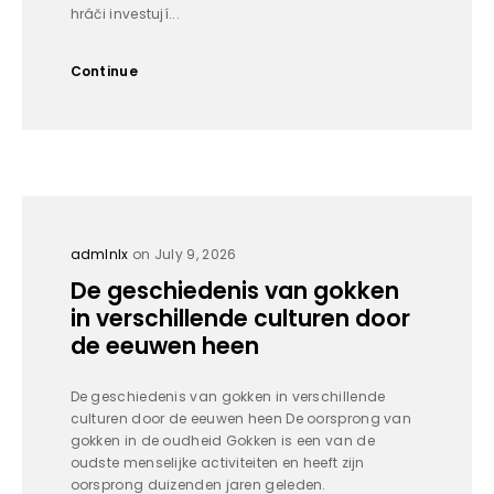
hráči investují...
Continue
admlnlx
on July 9, 2026
De geschiedenis van gokken
in verschillende culturen door
de eeuwen heen
De geschiedenis van gokken in verschillende
culturen door de eeuwen heen De oorsprong van
gokken in de oudheid Gokken is een van de
oudste menselijke activiteiten en heeft zijn
oorsprong duizenden jaren geleden.