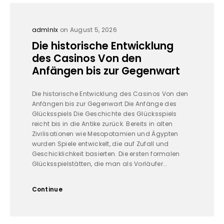
admlnlx
on August 5, 2026
Die historische Entwicklung
des Casinos Von den
Anfängen bis zur Gegenwart
Die historische Entwicklung des Casinos Von den
Anfängen bis zur Gegenwart Die Anfänge des
Glücksspiels Die Geschichte des Glücksspiels
reicht bis in die Antike zurück. Bereits in alten
Zivilisationen wie Mesopotamien und Ägypten
wurden Spiele entwickelt, die auf Zufall und
Geschicklichkeit basierten. Die ersten formalen
Glücksspielstätten, die man als Vorläufer...
Continue