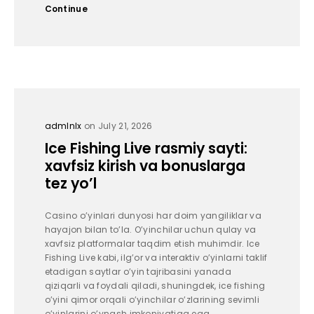
Continue
admlnlx
on July 21, 2026
Ice Fishing Live rasmiy sayti:
xavfsiz kirish va bonuslarga
tez yo’l
Casino o’yinlari dunyosi har doim yangiliklar va
hayajon bilan to’la. O’yinchilar uchun qulay va
xavfsiz platformalar taqdim etish muhimdir. Ice
Fishing Live kabi, ilg’or va interaktiv o’yinlarni taklif
etadigan saytlar o’yin tajribasini yanada
qiziqarli va foydali qiladi, shuningdek, ice fishing
o’yini qimor orqali o’yinchilar o’zlarining sevimli
o’yinlarini o’ynash imkoniyatiga ega...