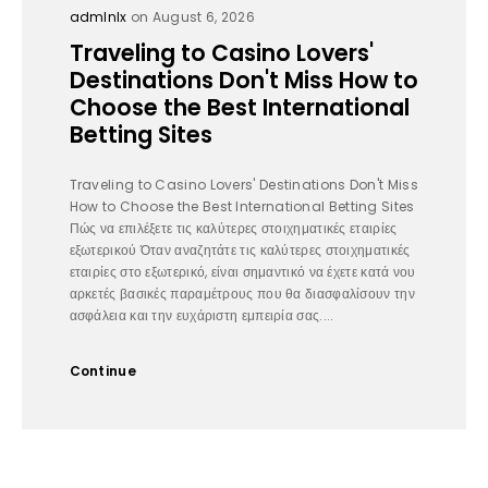
admlnlx
on August 6, 2026
Traveling to Casino Lovers'
Destinations Don't Miss How to
Choose the Best International
Betting Sites
Traveling to Casino Lovers' Destinations Don't Miss
How to Choose the Best International Betting Sites
Πώς να επιλέξετε τις καλύτερες στοιχηματικές εταιρίες
εξωτερικού Όταν αναζητάτε τις καλύτερες στοιχηματικές
εταιρίες στο εξωτερικό, είναι σημαντικό να έχετε κατά νου
αρκετές βασικές παραμέτρους που θα διασφαλίσουν την
ασφάλεια και την ευχάριστη εμπειρία σας....
Continue