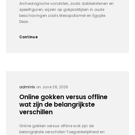
Archeologische vondsten, zoals dobbelstenen en
speelfiguren, wijzen op gokpraktijken in oude
beschavingen zoals Mesopotamië en Egypte.
Deze...
Continue
admlnlx
on June 26, 2026
Online gokken versus offline
wat zijn de belangrijkste
verschillen
Online gokken versus offline wat zijn de
belangrijkste verschillen Toegankelijkheid en