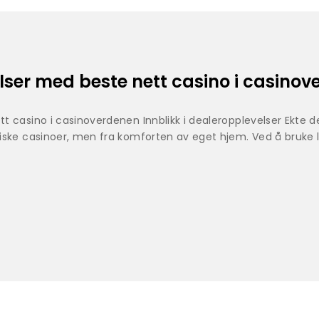
lser med beste nett casino i casino
casino i casinoverdenen Innblikk i dealeropplevelser Ekte dea
iske casinoer, men fra komforten av eget hjem. Ved å bruke l