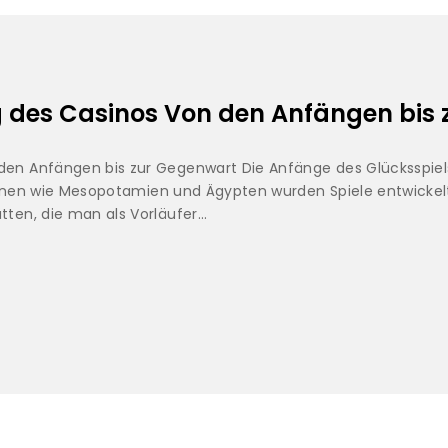
ng des Casinos Von den Anfängen bis
 den Anfängen bis zur Gegenwart Die Anfänge des Glücksspiels
sationen wie Mesopotamien und Ägypten wurden Spiele entwickelt
ten, die man als Vorläufer...