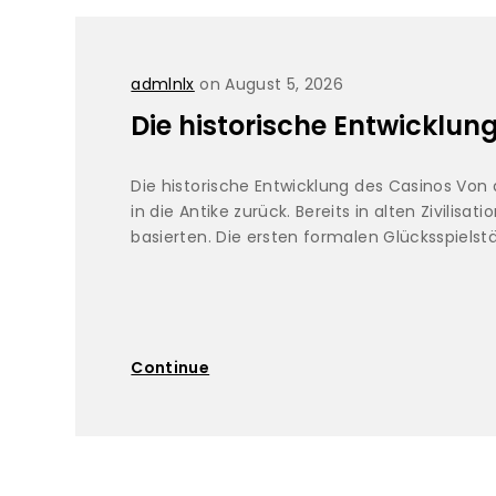
admlnlx
on August 5, 2026
Die historische Entwicklu
Die historische Entwicklung des Casinos Von
in die Antike zurück. Bereits in alten Zivili
basierten. Die ersten formalen Glücksspielstät
Continue