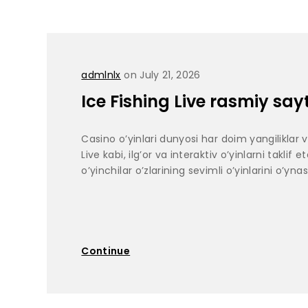
admlnlx
on July 21, 2026
Ice Fishing Live rasmiy sayt
Casino o’yinlari dunyosi har doim yangiliklar 
Live kabi, ilg’or va interaktiv o’yinlarni taklif
o’yinchilar o’zlarining sevimli o’yinlarini o’yn
Continue