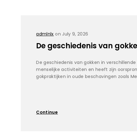
admlnlx
on July 9, 2026
De geschiedenis van gokke
De geschiedenis van gokken in verschillend
menselijke activiteiten en heeft zijn oorspr
gokpraktijken in oude beschavingen zoals Me
Continue