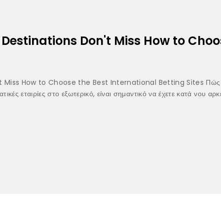
' Destinations Don't Miss How to Choo
 Miss How to Choose the Best International Betting Sites Πώς να 
ατικές εταιρίες στο εξωτερικό, είναι σημαντικό να έχετε κατά νου 