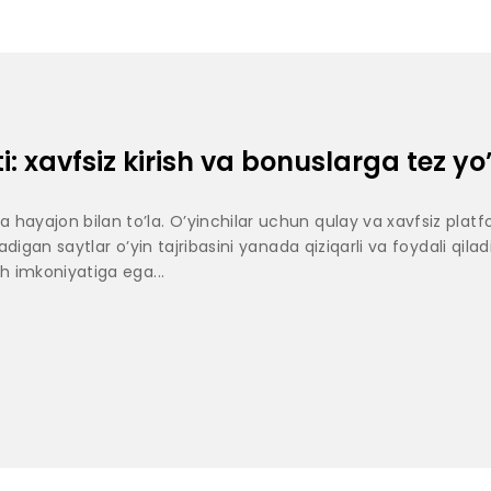
i: xavfsiz kirish va bonuslarga tez yo’
va hayajon bilan to’la. O’yinchilar uchun qulay va xavfsiz pla
 etadigan saytlar o’yin tajribasini yanada qiziqarli va foydali qila
ash imkoniyatiga ega...