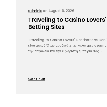
admlnlx
on August 6, 2026
Traveling to Casino Lovers
Betting Sites
Traveling to Casino Lovers' Destinations Don't
εξωτερικού Όταν αναζητάτε τις καλύτερες στοιχημ
την ασφάλεια και την ευχάριστη εμπειρία σας....
Continue