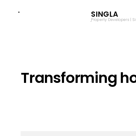
SINGLA
Property Developers | S
Transforming ho