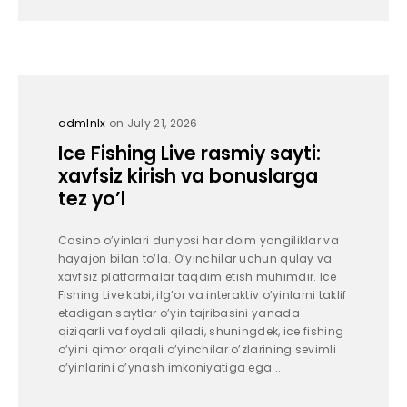
admlnlx
on July 21, 2026
Ice Fishing Live rasmiy sayti:
xavfsiz kirish va bonuslarga
tez yo’l
Casino o’yinlari dunyosi har doim yangiliklar va
hayajon bilan to’la. O’yinchilar uchun qulay va
xavfsiz platformalar taqdim etish muhimdir. Ice
Fishing Live kabi, ilg’or va interaktiv o’yinlarni taklif
etadigan saytlar o’yin tajribasini yanada
qiziqarli va foydali qiladi, shuningdek, ice fishing
o’yini qimor orqali o’yinchilar o’zlarining sevimli
o’yinlarini o’ynash imkoniyatiga ega...