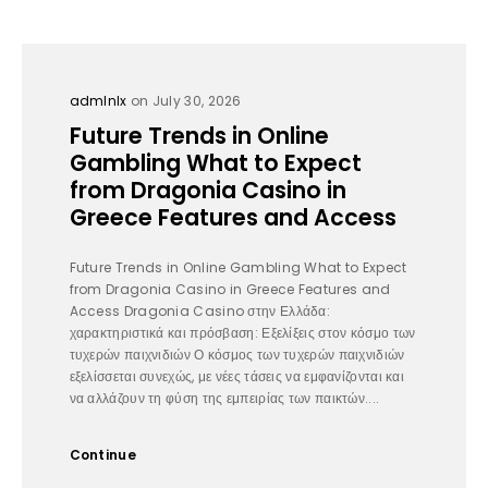
admlnlx
on July 30, 2026
Future Trends in Online
Gambling What to Expect
from Dragonia Casino in
Greece Features and Access
Future Trends in Online Gambling What to Expect
from Dragonia Casino in Greece Features and
Access Dragonia Casino στην Ελλάδα:
χαρακτηριστικά και πρόσβαση: Εξελίξεις στον κόσμο των
τυχερών παιχνιδιών Ο κόσμος των τυχερών παιχνιδιών
εξελίσσεται συνεχώς, με νέες τάσεις να εμφανίζονται και
να αλλάζουν τη φύση της εμπειρίας των παικτών....
Continue