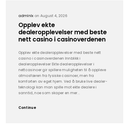
admlnlx
on August 4, 2026
Opplev ekte
dealeropplevelser med beste
nett casino i casinoverdenen
Opplev ekte dealeropplevelser med beste nett
casino i casinoverdenen Innblikk i
dealeropplevelser Ekte dealeropplevelser i
nettcasinoer gir spillere muligheten til å oppleve
atmosfæren fra fysiske casinoer, men fra
komforten av eget hjem. Ved å bruke live dealer-
teknologi kan man spille mot ekte dealere i
sanntid, noe som skaper en mer...
Continue