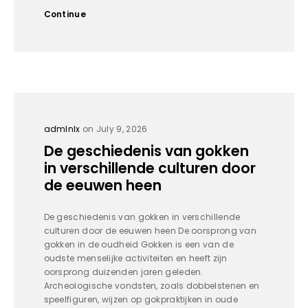
Continue
admlnlx
on July 9, 2026
De geschiedenis van gokken
in verschillende culturen door
de eeuwen heen
De geschiedenis van gokken in verschillende
culturen door de eeuwen heen De oorsprong van
gokken in de oudheid Gokken is een van de
oudste menselijke activiteiten en heeft zijn
oorsprong duizenden jaren geleden.
Archeologische vondsten, zoals dobbelstenen en
speelfiguren, wijzen op gokpraktijken in oude