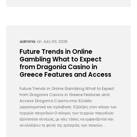
admlnlx
on July 30, 2026
Future Trends in Online
Gambling What to Expect
from Dragonia Casino in
Greece Features and Access
Future Trends in Online Gambling What to Expect
from Dragonia Casino in Greece Features and
Access Dragonia Casino στην Ελλάδα:
χαρακτηριστικά και πρόσβαση: Εξελίξεις στον κόσμο των
τυχερών παιχνιδιών Ο κόσμος των τυχερών παιχνιδιών
εξελίσσεται συνεχώς, με νέες τάσεις να εμφανίζονται και
να αλλάζουν τη φύση της εμπειρίας των παικτών....