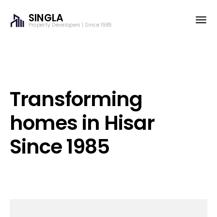
SINGLA
Property Developers | Since 1985
Transforming
homes in Hisar
Since 1985