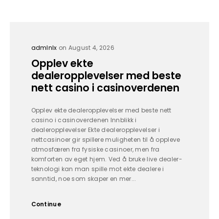
admlnlx
on August 4, 2026
Opplev ekte
dealeropplevelser med beste
nett casino i casinoverdenen
Opplev ekte dealeropplevelser med beste nett
casino i casinoverdenen Innblikk i
dealeropplevelser Ekte dealeropplevelser i
nettcasinoer gir spillere muligheten til å oppleve
atmosfæren fra fysiske casinoer, men fra
komforten av eget hjem. Ved å bruke live dealer-
teknologi kan man spille mot ekte dealere i
sanntid, noe som skaper en mer...
Continue