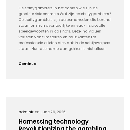
Celebritygamblers in het casino wie zijn de
grootste risiconemers Wat zijn celebritygamblers?
Celebritygamblers zijn beroemdheden die bekend
staan om hun avontuurlijke en vaak risicovolle
speelgewoonten in casino’s. Deze individuen
variëren van filmsterren en muzikanten tot
professionele atleten die vaak in de schijnwerpers
staan. Hun deelname aan gokken is niet alleen...
Continue
admlnlx
on June 26, 2026
Harnessing technology
Revolutionizing the gambling