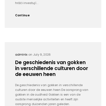
hráči investují...
Continue
admlnlx
on July 9, 2026
De geschiedenis van gokken
in verschillende culturen door
de eeuwen heen
De geschiedenis van gokken in verschillende
culturen door de eeuwen heen De oorsprong van
gokken in de oudheid Gokken is een van de
oudste menselijke activiteiten en heeft zijn
oorsprong duizenden jaren geleden.