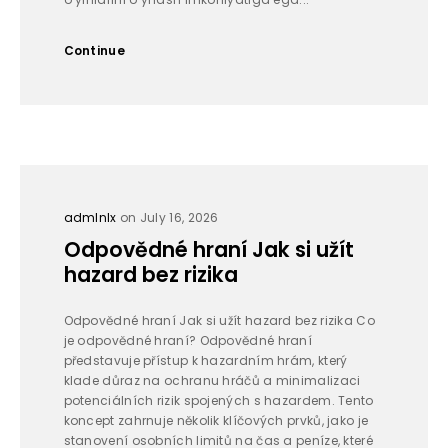
Continue
admlnlx
on July 16, 2026
Odpovědné hraní Jak si užít
hazard bez rizika
Odpovědné hraní Jak si užít hazard bez rizika Co
je odpovědné hraní? Odpovědné hraní
představuje přístup k hazardním hrám, který
klade důraz na ochranu hráčů a minimalizaci
potenciálních rizik spojených s hazardem. Tento
koncept zahrnuje několik klíčových prvků, jako je
stanovení osobních limitů na čas a peníze, které