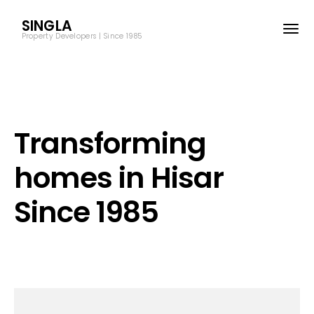
SINGLA
Property Developers | Since 1985
Transforming
homes in Hisar
Since 1985