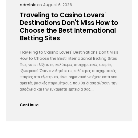
admlnlx
on August 6, 2026
Traveling to Casino Lovers'
Destinations Don't Miss How to
Choose the Best International
Betting Sites
Traveling to Casino Lovers' Destinations Don't Miss
How to Choose the Best International Betting Sites
Πώς να επιλέξετε τις καλύτερες στοιχηματικές εταιρίες
εξωτερικού Όταν αναζητάτε τις καλύτερες στοιχηματικές
εταιρίες στο εξωτερικό, είναι σημαντικό να έχετε κατά νου
αρκετές βασικές παραμέτρους που θα διασφαλίσουν την
ασφάλεια και την ευχάριστη εμπειρία σας....
Continue