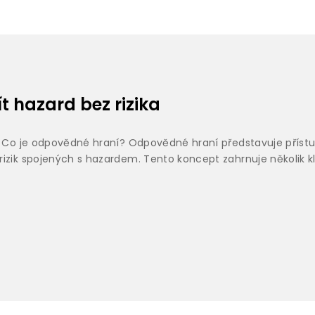
t hazard bez rizika
ka Co je odpovědné hraní? Odpovědné hraní představuje příst
izik spojených s hazardem. Tento koncept zahrnuje několik k