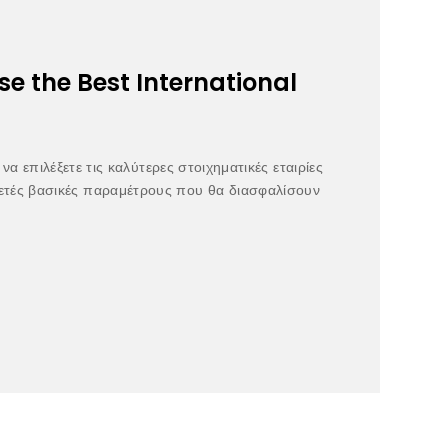
se the Best International
επιλέξετε τις καλύτερες στοιχηματικές εταιρίες
αρκετές βασικές παραμέτρους που θα διασφαλίσουν