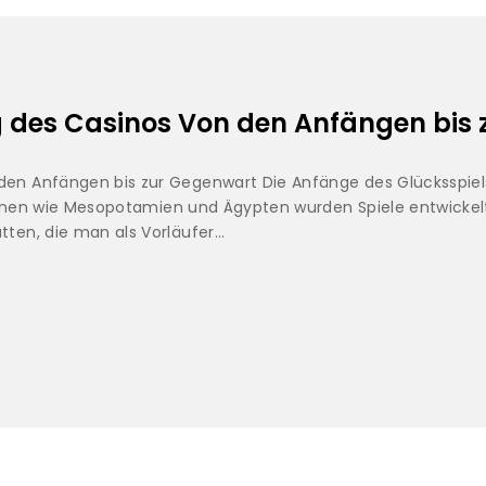
ng des Casinos Von den Anfängen bis
 den Anfängen bis zur Gegenwart Die Anfänge des Glücksspiels
sationen wie Mesopotamien und Ägypten wurden Spiele entwickelt
ten, die man als Vorläufer...