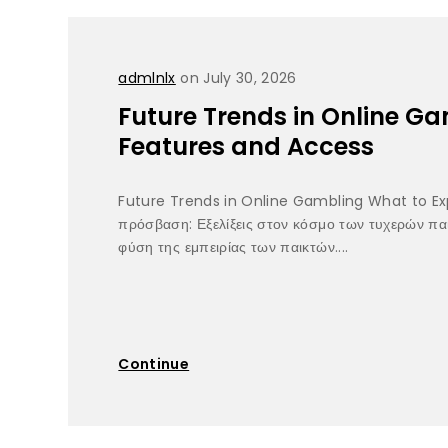
admlnlx
on July 30, 2026
Future Trends in Online G
Features and Access
Future Trends in Online Gambling What to Ex
πρόσβαση: Εξελίξεις στον κόσμο των τυχερών παιχ
φύση της εμπειρίας των παικτών....
Continue