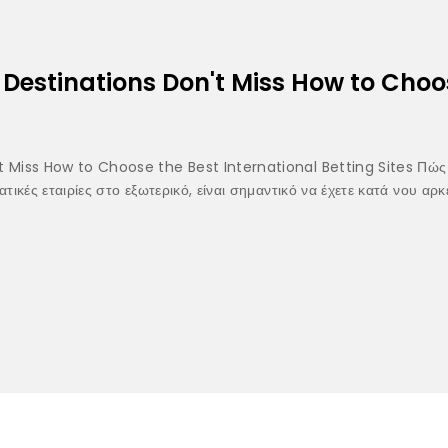
' Destinations Don't Miss How to Choo
 Miss How to Choose the Best International Betting Sites Πώς να 
ατικές εταιρίες στο εξωτερικό, είναι σημαντικό να έχετε κατά νου 