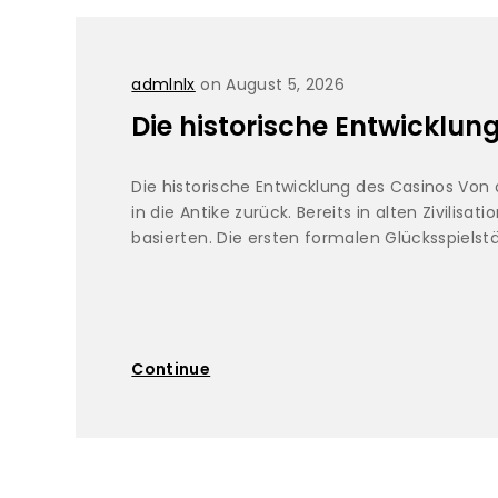
admlnlx
on August 5, 2026
Die historische Entwicklu
Die historische Entwicklung des Casinos Von
in die Antike zurück. Bereits in alten Zivili
basierten. Die ersten formalen Glücksspielstät
Continue