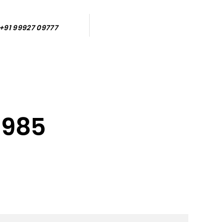
 +91 99927 09777
1985