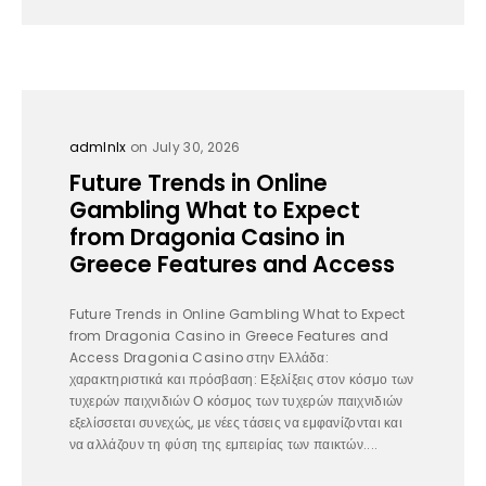
admlnlx
on July 30, 2026
Future Trends in Online
Gambling What to Expect
from Dragonia Casino in
Greece Features and Access
Future Trends in Online Gambling What to Expect
from Dragonia Casino in Greece Features and
Access Dragonia Casino στην Ελλάδα:
χαρακτηριστικά και πρόσβαση: Εξελίξεις στον κόσμο των
τυχερών παιχνιδιών Ο κόσμος των τυχερών παιχνιδιών
εξελίσσεται συνεχώς, με νέες τάσεις να εμφανίζονται και
να αλλάζουν τη φύση της εμπειρίας των παικτών....