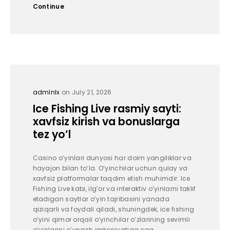
Continue
admlnlx
on July 21, 2026
Ice Fishing Live rasmiy sayti:
xavfsiz kirish va bonuslarga
tez yo’l
Casino o’yinlari dunyosi har doim yangiliklar va
hayajon bilan to’la. O’yinchilar uchun qulay va
xavfsiz platformalar taqdim etish muhimdir. Ice
Fishing Live kabi, ilg’or va interaktiv o’yinlarni taklif
etadigan saytlar o’yin tajribasini yanada
qiziqarli va foydali qiladi, shuningdek, ice fishing
o’yini qimor orqali o’yinchilar o’zlarining sevimli
o’yinlarini o’ynash imkoniyatiga ega...