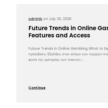
admlnlx
on July 30, 2026
Future Trends in Online G
Features and Access
Future Trends in Online Gambling What to Ex
πρόσβαση: Εξελίξεις στον κόσμο των τυχερών παιχ
φύση της εμπειρίας των παικτών....
Continue