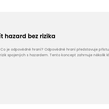
t hazard bez rizika
ka Co je odpovědné hraní? Odpovědné hraní představuje příst
izik spojených s hazardem. Tento koncept zahrnuje několik k