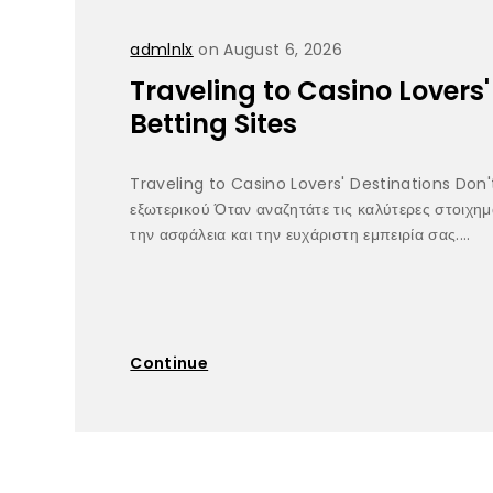
admlnlx
on August 6, 2026
Traveling to Casino Lovers
Betting Sites
Traveling to Casino Lovers' Destinations Don't
εξωτερικού Όταν αναζητάτε τις καλύτερες στοιχημ
την ασφάλεια και την ευχάριστη εμπειρία σας....
Continue