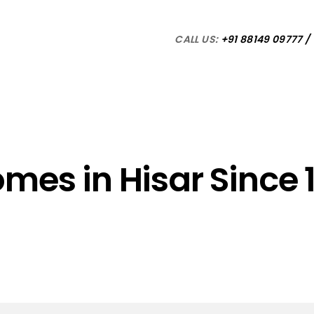
CALL US:
+91 88149 09777 /
mes in Hisar Since 