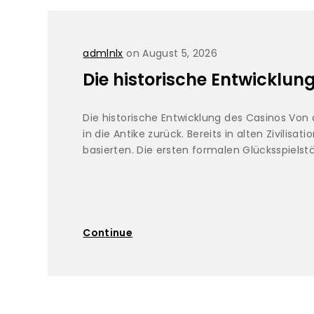
admlnlx
on August 5, 2026
Die historische Entwicklu
Die historische Entwicklung des Casinos Von
in die Antike zurück. Bereits in alten Zivili
basierten. Die ersten formalen Glücksspielstät
Continue