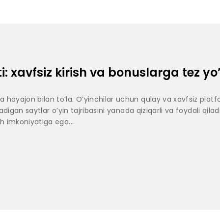
i: xavfsiz kirish va bonuslarga tez yo’
va hayajon bilan to’la. O’yinchilar uchun qulay va xavfsiz pla
 etadigan saytlar o’yin tajribasini yanada qiziqarli va foydali qila
ash imkoniyatiga ega...