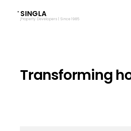
SINGLA
Property Developers | Since 1985
Transforming ho