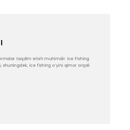
l
tformalar taqdim etish muhimdir. Ice Fishing
di, shuningdek, ice fishing o’yini qimor orqali